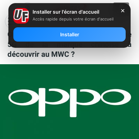
✕
Installer sur l'écran d'accueil
Accès rapide depuis votre écran d'accueil
Oppo Find Z : premier smartphone
Installer
5G de la marque chinoise à
découvrir au MWC ?