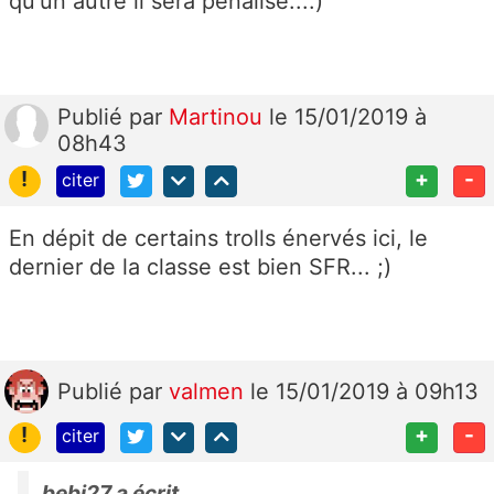
qu'un autre il sera pénalisé....)
Publié
par
Martinou
le 15/01/2019 à
08h43
!
+
-
citer
En dépit de certains trolls énervés ici, le
dernier de la classe est bien SFR... ;)
Publié
par
valmen
le 15/01/2019 à 09h13
!
+
-
citer
bebi27 a écrit