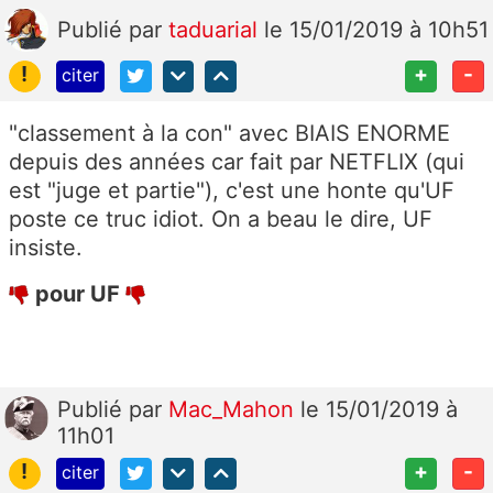
Publié
par
taduarial
le 15/01/2019 à 10h51
!
+
-
citer
"classement à la con" avec BIAIS ENORME
depuis des années car fait par NETFLIX (qui
est "juge et partie"), c'est une honte qu'UF
poste ce truc idiot. On a beau le dire, UF
insiste.
pour UF
Publié
par
Mac_Mahon
le 15/01/2019 à
11h01
!
+
-
citer