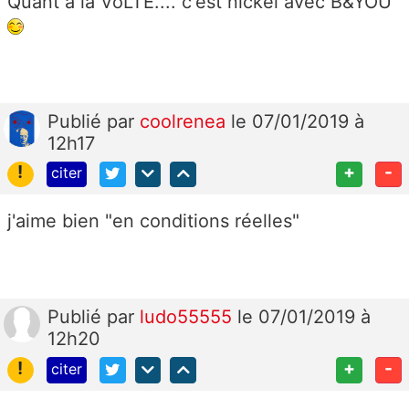
Quant à la VoLTE.... c'est nickel avec B&YOU
Publié
par
coolrenea
le 07/01/2019 à
12h17
!
+
-
citer
j'aime bien "en conditions réelles"
Publié
par
ludo55555
le 07/01/2019 à
12h20
!
+
-
citer