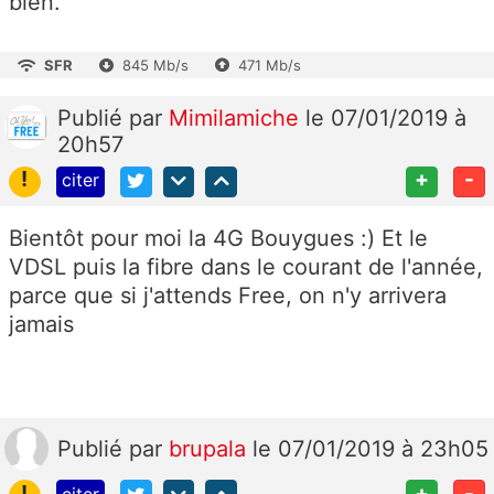
bien.
SFR
845 Mb/s
471 Mb/s
Publié
par
Mimilamiche
le 07/01/2019 à
20h57
!
+
-
citer
Bientôt pour moi la 4G Bouygues :) Et le
VDSL puis la fibre dans le courant de l'année,
parce que si j'attends Free, on n'y arrivera
jamais
Publié
par
brupala
le 07/01/2019 à 23h05
!
+
-