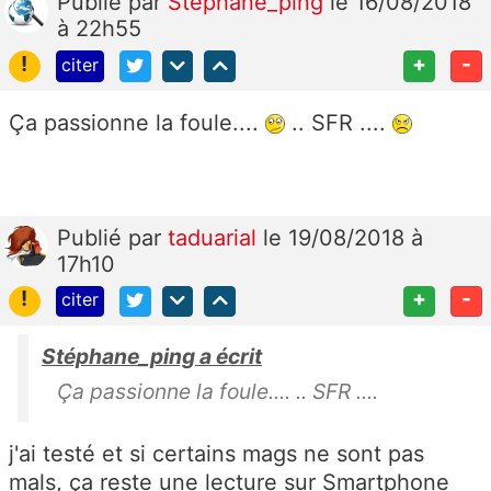
Publié
par
Stéphane_ping
le 16/08/2018
à 22h55
!
+
-
citer
Ça passionne la foule....
.. SFR ....
Publié
par
taduarial
le 19/08/2018 à
17h10
!
+
-
citer
Stéphane_ping a écrit
Ça passionne la foule.... .. SFR ....
j'ai testé et si certains mags ne sont pas
mals, ça reste une lecture sur Smartphone