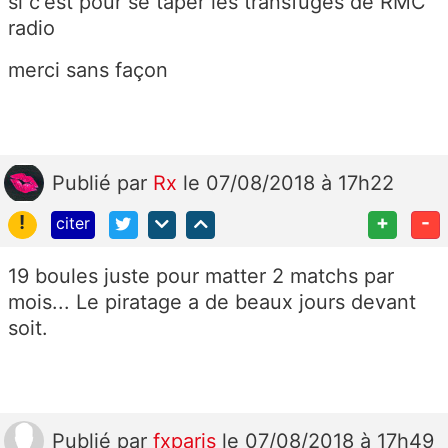
si c'est pour se taper les transfuges de RMC
radio
merci sans façon
Publié
par
Rx
le 07/08/2018 à 17h22
!
+
-
citer
19 boules juste pour matter 2 matchs par
mois... Le piratage a de beaux jours devant
soit.
Publié
par
fxparis
le 07/08/2018 à 17h49