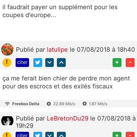
il faudrait payer un supplément pour les
coupes d'europe...
Publié
par
latulipe
le 07/08/2018 à 18h40
!
+
-
citer
ça me ferait bien chier de perdre mon agent
pour des escrocs et des exilés fiscaux
Freebox Delta
22.89 Mb/s
1.87 Mb/s
Publié
par
LeBretonDu29
le 07/08/2018 à
19h29
!
+
-
citer