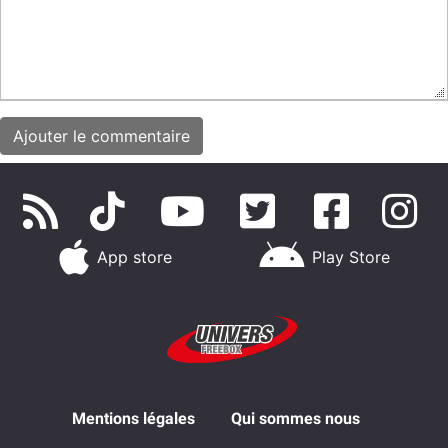
App store
Play Store
Mentions légales
Qui sommes nous