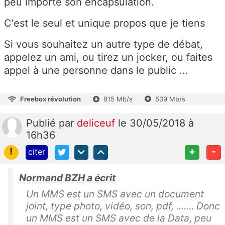
peu importe son encapsulation.
C'est le seul et unique propos que je tiens
Si vous souhaitez un autre type de débat,
appelez un ami, ou tirez un jocker, ou faites
appel à une personne dans le public ...
Freebox révolution
815 Mb/s
539 Mb/s
Publié
par
deliceuf
le 30/05/2018 à
16h36
!
+
-
citer
Normand BZH a écrit
Un MMS est un SMS avec un document
joint, type photo, vidéo, son, pdf, ....... Donc
un MMS est un SMS avec de la Data, peu