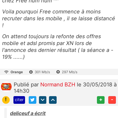
chez Free hum hum ^^
Voila pourquoi Free commence à moins
recruter dans les mobile , il se laisse distancé
!
On attend toujours la refonte des offres
mobile et adsl promis par XN lors de
l'annonce des dernier résultat ( la séance a -
19% ......)
Orange
301 Mb/s
297 Mb/s
Publié
par
Normand BZH
le 30/05/2018 à
14h30
!
+
-
citer
deliceuf a écrit