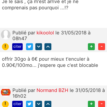
Je le sais , ça m'est arrivé et je ne
comprenais pas pourquoi ...!?
Publié
par
kikoolol
le 31/05/2018 à
08h47
!
+
-
citer
offrir 30go à 6€ pour mieux t'enculer à
0.90€/100mo... j'espere que c'est blocable
Publié
par
Normand BZH
le 31/05/2018 à
16h02
!
+
-
citer