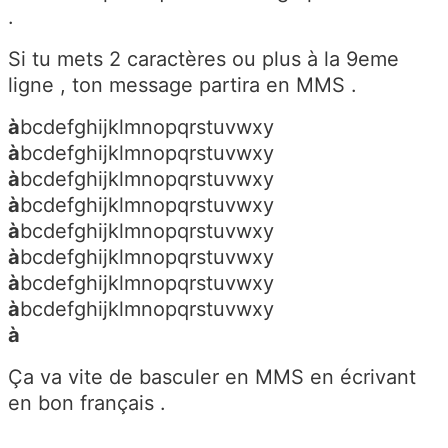
.
Si tu mets 2 caractères ou plus à la 9eme
ligne , ton message partira en MMS .
à
bcdefghijklmnopqrstuvwxy
à
bcdefghijklmnopqrstuvwxy
à
bcdefghijklmnopqrstuvwxy
à
bcdefghijklmnopqrstuvwxy
à
bcdefghijklmnopqrstuvwxy
à
bcdefghijklmnopqrstuvwxy
à
bcdefghijklmnopqrstuvwxy
à
bcdefghijklmnopqrstuvwxy
à
Ça va vite de basculer en MMS en écrivant
en bon français .