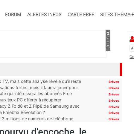
FORUM
ALERTES INFOS
CARTE FREE
SITES THÉMA-
PUBLICITÉ
Cr
TV, mais cette analyse révèle qu’il reste
Brèves
ations fortes, mais il faudra jouer pour
Brèves
uté qui intéressera les abonnés Free
Brèves
x jeux PC offerts à récupérer
Brèves
laxy Z Fold8 et Z Flip8 de Samsung avec
Brèves
 la Freebox Révolution ?
Brèves
’à 3 millions de numéros de téléphone
Brèves
pourvu d’encoche, le