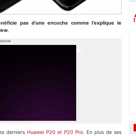
éficie pas d’une encoche comme l’explique le
view
.
blicité
es derniers
Huawei P20 et P20 Pro
. En plus de ses