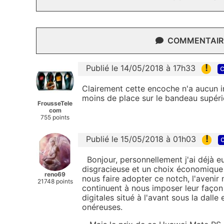
COMMENTAIRE
!
Publié le 14/05/2018 à 17h33
c
Clairement cette encoche n'a aucun in
moins de place sur le bandeau supéri
FrousseTele
com
755 points
!
Publié le 15/05/2018 à 01h03
c
Bonjour, personnellement j'ai déjà eu
disgracieuse et un choix économique e
reno69
nous faire adopter ce notch, l'avenir n
21748 points
continuent à nous imposer leur façon
digitales situé à l'avant sous la dalle 
onéreuses.