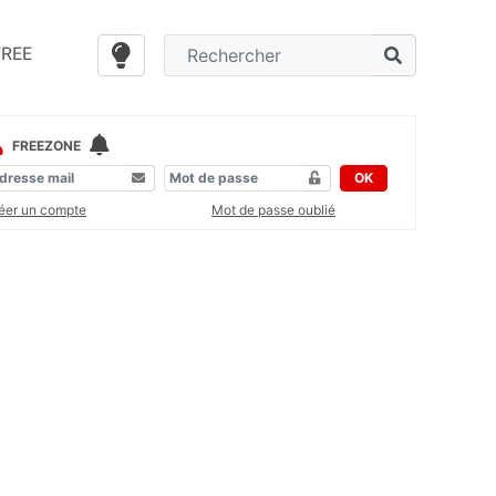
FREE
FREEZONE
OK
éer un compte
Mot de passe oublié