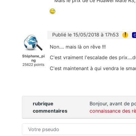
Mais le prix de ce Huawei Mate RS, n
!
Publié le 15/05/2018 à 17h53
c
Non.... mais là on rêve !!!
Stéphane_pi
C'est vraiment l'escalade des prix....
ng
25622 points
C'est maintenant à qui vendra le sma
rubrique
Bonjour, avant de po
commentaires
connaissance des rè