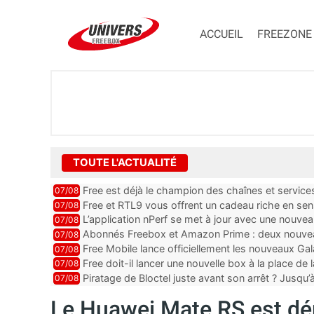
ACCUEIL
FREEZONE
TOUTE L'ACTUALITÉ
Free est déjà le champion des chaînes et services 
07/08
encore au moin...
Free et RTL9 vous offrent un cadeau riche en sens
07/08
l’obtenir
L’application nPerf se met à jour avec une nouvea
07/08
Mobile, Orange, SFR ...
Abonnés Freebox et Amazon Prime : deux nouveau
07/08
Free Mobile lance officiellement les nouveaux Ga
07/08
des promos et des cadeaux
Free doit-il lancer une nouvelle box à la place de
07/08
Piratage de Bloctel juste avant son arrêt ? Jusqu
07/08
auraient fuité
Le Huawei Mate RS est dé