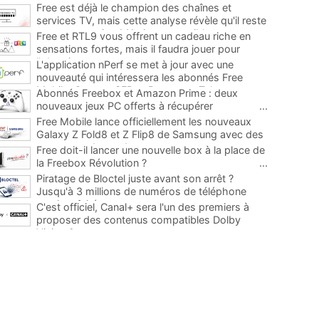
Free est déjà le champion des chaînes et
services TV, mais cette analyse révèle qu'il reste
encore au moins 141 ajouts possibles
...
Free et RTL9 vous offrent un cadeau riche en
sensations fortes, mais il faudra jouer pour
l'obtenir
...
L'application nPerf se met à jour avec une
nouveauté qui intéressera les abonnés Free
Mobile, Orange, SFR et Bouygues Telecom
...
Abonnés Freebox et Amazon Prime : deux
nouveaux jeux PC offerts à récupérer
...
Free Mobile lance officiellement les nouveaux
Galaxy Z Fold8 et Z Flip8 de Samsung avec des
promos et des cadeaux
...
Free doit-il lancer une nouvelle box à la place de
la Freebox Révolution ?
...
Piratage de Bloctel juste avant son arrêt ?
Jusqu'à 3 millions de numéros de téléphone
auraient fuité
...
C'est officiel, Canal+ sera l'un des premiers à
proposer des contenus compatibles Dolby
Vision 2
...