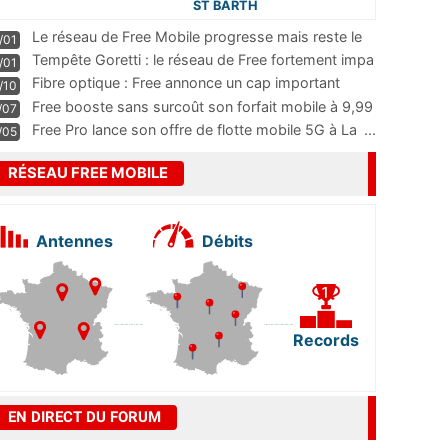
ST BARTH
Le réseau de Free Mobile progresse mais reste le
/01
m
...
Tempête Goretti : le réseau de Free fortement impa
/01
...
Fibre optique : Free annonce un cap important
/10
pass
...
Free booste sans surcoût son forfait mobile à 9,99
/07
...
Free Pro lance son offre de flotte mobile 5G à La
...
/05
RÉSEAU FREE MOBILE
Antennes
Débits
Records
EN DIRECT DU FORUM