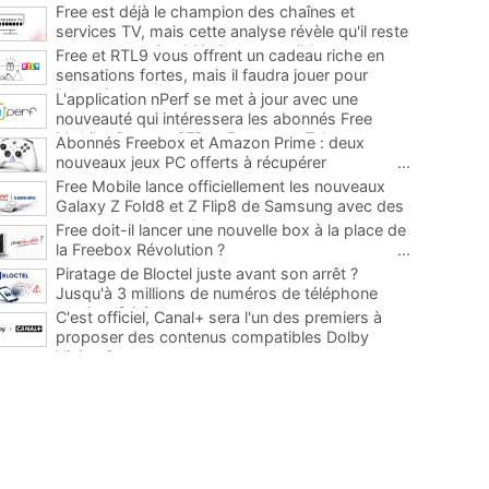
Free est déjà le champion des chaînes et
services TV, mais cette analyse révèle qu'il reste
encore au moins 141 ajouts possibles
...
Free et RTL9 vous offrent un cadeau riche en
sensations fortes, mais il faudra jouer pour
l'obtenir
...
L'application nPerf se met à jour avec une
nouveauté qui intéressera les abonnés Free
Mobile, Orange, SFR et Bouygues Telecom
...
Abonnés Freebox et Amazon Prime : deux
nouveaux jeux PC offerts à récupérer
...
Free Mobile lance officiellement les nouveaux
Galaxy Z Fold8 et Z Flip8 de Samsung avec des
promos et des cadeaux
...
Free doit-il lancer une nouvelle box à la place de
la Freebox Révolution ?
...
Piratage de Bloctel juste avant son arrêt ?
Jusqu'à 3 millions de numéros de téléphone
auraient fuité
...
C'est officiel, Canal+ sera l'un des premiers à
proposer des contenus compatibles Dolby
Vision 2
...