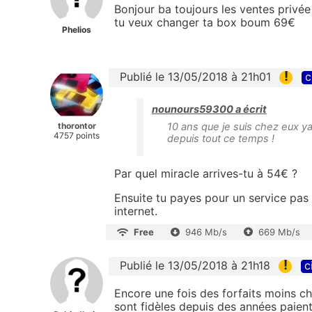
Bonjour ba toujours les ventes privée 
tu veux changer ta box boum 69€
Phelios
!
Publié le 13/05/2018 à 21h01
c
nounours59300 a écrit
thorontor
10 ans que je suis chez eux y
4757 points
depuis tout ce temps !
Par quel miracle arrives-tu à 54€ ?
Ensuite tu payes pour un service pas
internet.
Free
946 Mb/s
669 Mb/s
!
Publié le 13/05/2018 à 21h18
c
Encore une fois des forfaits moins ch
sont fidèles depuis des années paient