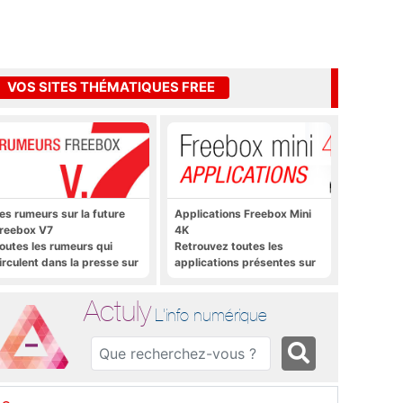
VOS SITES THÉMATIQUES FREE
es rumeurs sur la future
Applications Freebox Mini
reebox V7
4K
outes les rumeurs qui
Retrouvez toutes les
irculent dans la presse sur
applications présentes sur
a future Freebox V7 que
Freebox Mini 4K en un clic
era lancée prochainement
Actuly
L'info numérique