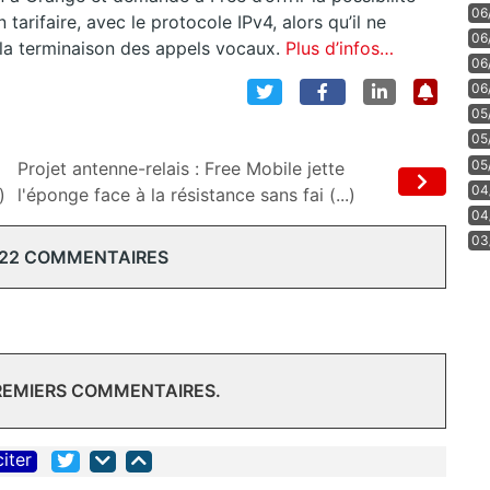
06
tarifaire, avec le protocole IPv4, alors qu’il ne
06
 la terminaison des appels vocaux.
Plus d’infos…
06
06
05
05
05
Projet antenne-relais : Free Mobile jette
04
)
l'éponge face à la résistance sans fai (...)
04
03
 22 COMMENTAIRES
PREMIERS COMMENTAIRES.
citer