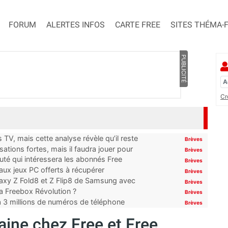
FORUM
ALERTES INFOS
CARTE FREE
SITES THÉMA-
PUBLICITÉ
Cr
TV, mais cette analyse révèle qu’il reste
Brèves
ations fortes, mais il faudra jouer pour
Brèves
uté qui intéressera les abonnés Free
Brèves
x jeux PC offerts à récupérer
Brèves
laxy Z Fold8 et Z Flip8 de Samsung avec
Brèves
 la Freebox Révolution ?
Brèves
’à 3 millions de numéros de téléphone
Brèves
ine chez Free et Free