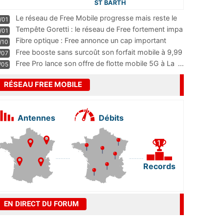
ST BARTH
Le réseau de Free Mobile progresse mais reste le
/01
m
...
Tempête Goretti : le réseau de Free fortement impa
/01
...
Fibre optique : Free annonce un cap important
/10
pass
...
Free booste sans surcoût son forfait mobile à 9,99
/07
...
Free Pro lance son offre de flotte mobile 5G à La
...
/05
RÉSEAU FREE MOBILE
Antennes
Débits
Records
EN DIRECT DU FORUM