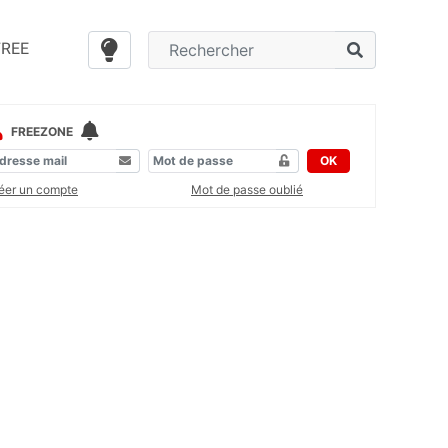
FREE
FREEZONE
OK
éer un compte
Mot de passe oublié