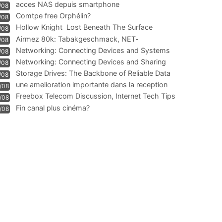
acces NAS depuis smartphone
/08
Comtpe free Orphélin?
/08
Hollow Knight  Lost Beneath The Surface
/08
Airmez 80k: Tabakgeschmack, NET-
/08
Technologie und Leistung im
Networking: Connecting Devices and Systems
/08
Networking: Connecting Devices and Sharing
/08
Information
Storage Drives: The Backbone of Reliable Data
/08
Management
une amelioration importante dans la reception
/08
WIFI
Freebox Telecom Discussion, Internet Tech Tips
/08
Communi
Fin canal plus cinéma?
/08