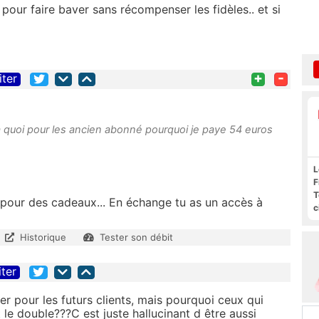
pour faire baver sans récompenser les fidèles.. et si
+
-
iter
a quoi pour les ancien abonné pourquoi je paye 54 euros
L
F
T
 pour des cadeaux... En échange tu as un accès à
c
l
s
Historique
Tester son débit
iter
er pour les futurs clients, mais pourquoi ceux qui
 le double???C est juste hallucinant d être aussi