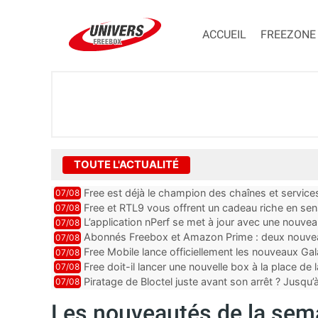
ACCUEIL
FREEZONE
TOUTE L'ACTUALITÉ
Free est déjà le champion des chaînes et services 
07/08
encore au moin...
Free et RTL9 vous offrent un cadeau riche en sens
07/08
l’obtenir
L’application nPerf se met à jour avec une nouvea
07/08
Mobile, Orange, SFR ...
Abonnés Freebox et Amazon Prime : deux nouveau
07/08
Free Mobile lance officiellement les nouveaux Ga
07/08
des promos et des cadeaux
Free doit-il lancer une nouvelle box à la place de
07/08
Piratage de Bloctel juste avant son arrêt ? Jusqu
07/08
auraient fuité
Les nouveautés de la sema