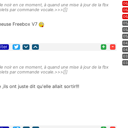
06
e noir en ce moment, à quand une mise à jour de la fbx
s volets par commande vocale.>>>[|]
06
06
05
ameuse Freebox V7
05
05
04
+
-
iter
04
03
03
e noir en ce moment, à quand une mise à jour de la fbx
s volets par commande vocale.>>>[|]
ils ont juste dit qu'elle allait sortir!!!