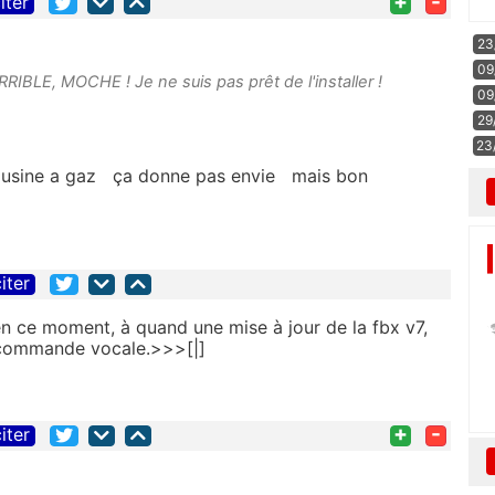
+
-
iter
23
09
RRIBLE, MOCHE ! Je ne suis pas prêt de l'installer !
09
29
23
peu usine a gaz ça donne pas envie mais bon
iter
en ce moment, à quand une mise à jour de la fbx v7,
r commande vocale.>>>[|]
+
-
iter