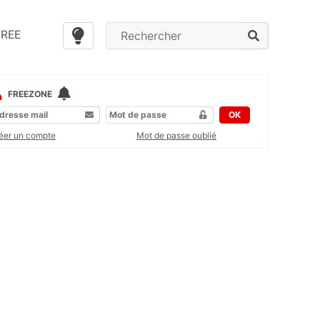
FREE
FREEZONE
OK
éer un compte
Mot de passe oublié