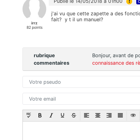
!
Publié le 14/05/2018 à 01h00
c
j'ai vu que cette zapette a des fonc
fait? y t il un manuel?
irrz
82 points
rubrique
Bonjour, avant de po
commentaires
connaissance des rè