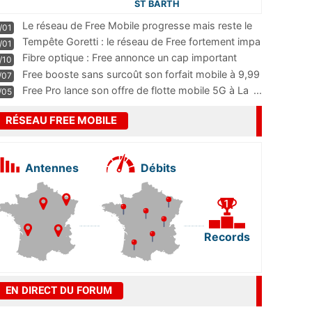
ST BARTH
Le réseau de Free Mobile progresse mais reste le
/01
m
...
Tempête Goretti : le réseau de Free fortement impa
/01
...
Fibre optique : Free annonce un cap important
/10
pass
...
Free booste sans surcoût son forfait mobile à 9,99
/07
...
Free Pro lance son offre de flotte mobile 5G à La
...
/05
RÉSEAU FREE MOBILE
Antennes
Débits
Records
EN DIRECT DU FORUM