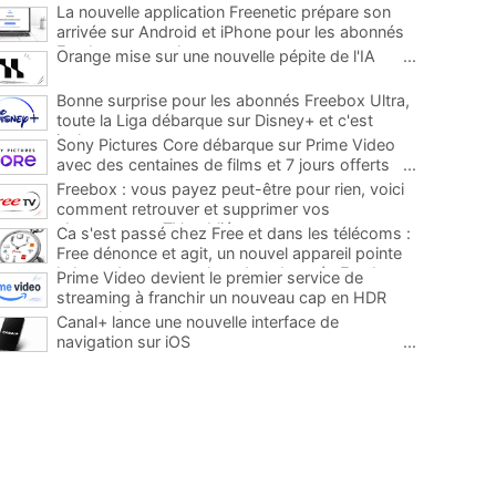
La nouvelle application Freenetic prépare son
arrivée sur Android et iPhone pour les abonnés
Freebox, testez la
...
Orange mise sur une nouvelle pépite de l'IA
...
Bonne surprise pour les abonnés Freebox Ultra,
toute la Liga débarque sur Disney+ et c'est
inclus
...
Sony Pictures Core débarque sur Prime Video
avec des centaines de films et 7 jours offerts
...
Freebox : vous payez peut-être pour rien, voici
comment retrouver et supprimer vos
abonnements TV oubliés
...
Ca s'est passé chez Free et dans les télécoms :
Free dénonce et agit, un nouvel appareil pointe
le bout de son nez chez des abonnés Freebox...
Prime Video devient le premier service de
...
streaming à franchir un nouveau cap en HDR
avec ce lancement
...
Canal+ lance une nouvelle interface de
navigation sur iOS
...