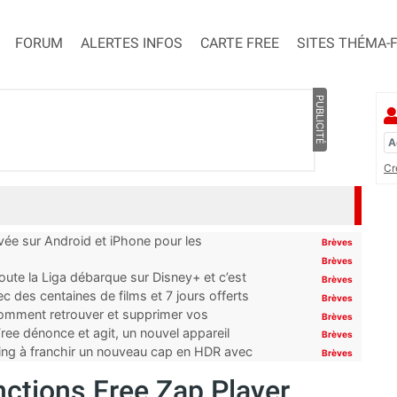
FORUM
ALERTES INFOS
CARTE FREE
SITES THÉMA-
PUBLICITÉ
Cr
ivée sur Android et iPhone pour les
Brèves
Brèves
oute la Liga débarque sur Disney+ et c’est
Brèves
 des centaines de films et 7 jours offerts
Brèves
 comment retrouver et supprimer vos
Brèves
ree dénonce et agit, un nouvel appareil
Brèves
ming à franchir un nouveau cap en HDR avec
Brèves
ctions Free Zap Player