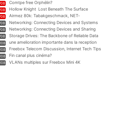
Comtpe free Orphélin?
/08
Hollow Knight  Lost Beneath The Surface
/08
Airmez 80k: Tabakgeschmack, NET-
/08
Technologie und Leistung im
Networking: Connecting Devices and Systems
/08
Networking: Connecting Devices and Sharing
/08
Information
Storage Drives: The Backbone of Reliable Data
/08
Management
une amelioration importante dans la reception
/08
WIFI
Freebox Telecom Discussion, Internet Tech Tips
/08
Communi
Fin canal plus cinéma?
/08
VLANs multiples sur Freebox Mini 4K
/08