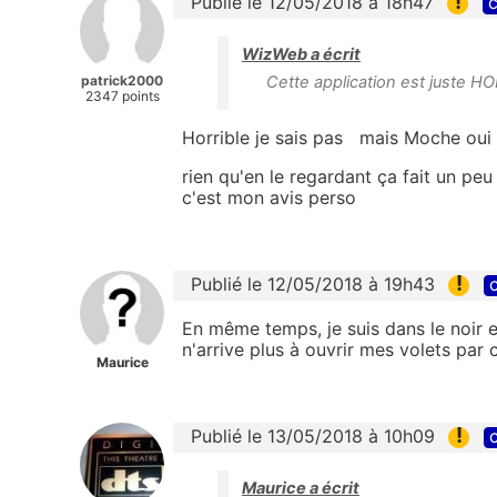
!
Publié le 12/05/2018 à 18h47
c
WizWeb a écrit
patrick2000
Cette application est juste HO
2347 points
Horrible je sais pas mais Moche oui
rien qu'en le regardant ça fait un 
c'est mon avis perso
!
Publié le 12/05/2018 à 19h43
c
En même temps, je suis dans le noir 
n'arrive plus à ouvrir mes volets pa
Maurice
!
Publié le 13/05/2018 à 10h09
c
Maurice a écrit