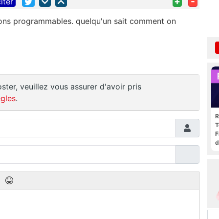
+
-
iter
tions programmables. quelqu'un sait comment on
ster, veuillez vous assurer d'avoir pris
gles
.
R
T
F
d