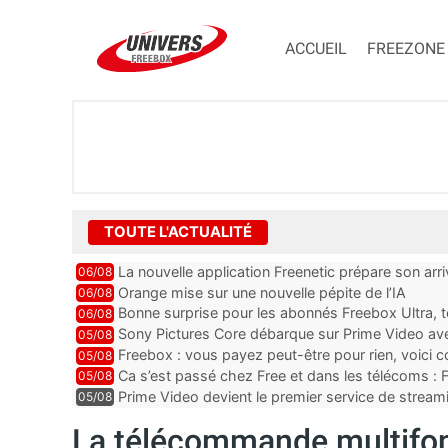
ACCUEIL
FREEZONE
TOUTE L'ACTUALITÉ
La nouvelle application Freenetic prépare son arr
06/08
abonnés Freebox, testez la
Orange mise sur une nouvelle pépite de l’IA
06/08
Bonne surprise pour les abonnés Freebox Ultra, t
06/08
inclus
Sony Pictures Core débarque sur Prime Video avec
05/08
Freebox : vous payez peut-être pour rien, voici
05/08
abonnements TV oubliés
Ca s’est passé chez Free et dans les télécoms : F
05/08
pointe le bout de...
Prime Video devient le premier service de strea
05/08
ce lancement
La télécommande multifon