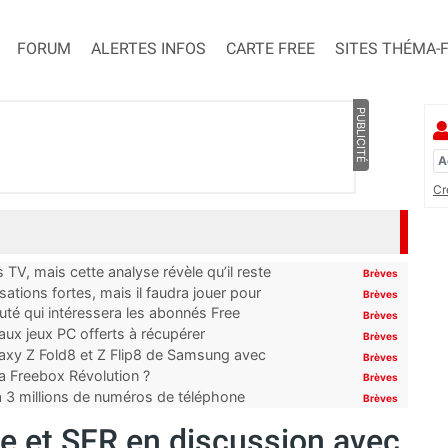
FORUM
ALERTES INFOS
CARTE FREE
SITES THÉMA-
PUBLICITÉ
Cr
TV, mais cette analyse révèle qu’il reste
Brèves
ations fortes, mais il faudra jouer pour
Brèves
uté qui intéressera les abonnés Free
Brèves
x jeux PC offerts à récupérer
Brèves
laxy Z Fold8 et Z Flip8 de Samsung avec
Brèves
 la Freebox Révolution ?
Brèves
’à 3 millions de numéros de téléphone
Brèves
ge et SFR en discussion avec