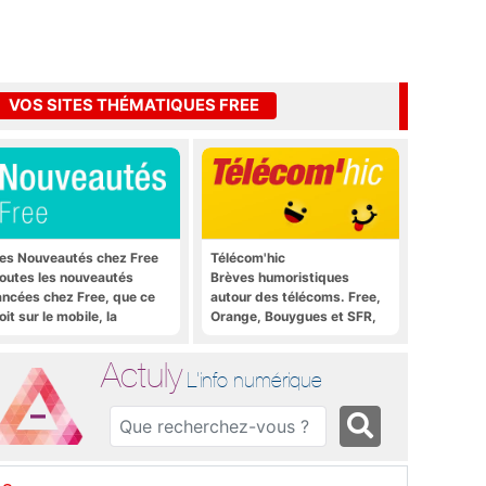
VOS SITES THÉMATIQUES FREE
es Nouveautés chez Free
Télécom'hic
outes les nouveautés
Brèves humoristiques
ancées chez Free, que ce
autour des télécoms. Free,
oit sur le mobile, la
Orange, Bouygues et SFR,
reebox et bien plus encore
tous y passent.
Actuly
L'info numérique