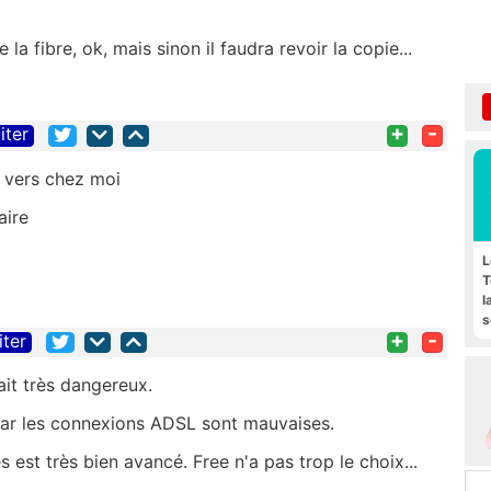
la fibre, ok, mais sinon il faudra revoir la copie...
+
-
iter
r vers chez moi
faire
L
T
l
s
+
-
iter
F
it très dangereux.
 car les connexions ADSL sont mauvaises.
est très bien avancé. Free n'a pas trop le choix...