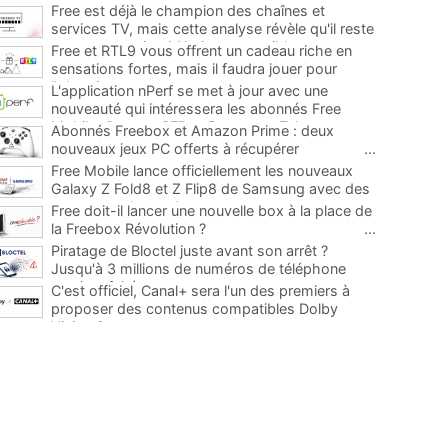
Free est déjà le champion des chaînes et
services TV, mais cette analyse révèle qu'il reste
encore au moins 141 ajouts possibles
...
Free et RTL9 vous offrent un cadeau riche en
sensations fortes, mais il faudra jouer pour
l'obtenir
...
L'application nPerf se met à jour avec une
nouveauté qui intéressera les abonnés Free
Mobile, Orange, SFR et Bouygues Telecom
...
Abonnés Freebox et Amazon Prime : deux
nouveaux jeux PC offerts à récupérer
...
Free Mobile lance officiellement les nouveaux
Galaxy Z Fold8 et Z Flip8 de Samsung avec des
promos et des cadeaux
...
Free doit-il lancer une nouvelle box à la place de
la Freebox Révolution ?
...
Piratage de Bloctel juste avant son arrêt ?
Jusqu'à 3 millions de numéros de téléphone
auraient fuité
...
C'est officiel, Canal+ sera l'un des premiers à
proposer des contenus compatibles Dolby
Vision 2
...