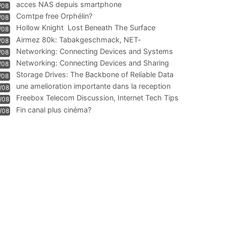
acces NAS depuis smartphone
/08
Comtpe free Orphélin?
/08
Hollow Knight  Lost Beneath The Surface
/08
Airmez 80k: Tabakgeschmack, NET-
/08
Technologie und Leistung im
Networking: Connecting Devices and Systems
/08
Networking: Connecting Devices and Sharing
/08
Information
Storage Drives: The Backbone of Reliable Data
/08
Management
une amelioration importante dans la reception
/08
WIFI
Freebox Telecom Discussion, Internet Tech Tips
/08
Communi
Fin canal plus cinéma?
/08