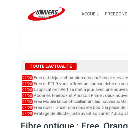
ACCUEIL
FREEZONE
TOUTE L'ACTUALITÉ
Free est déjà le champion des chaînes et services 
07/08
encore au moin...
Free et RTL9 vous offrent un cadeau riche en sens
07/08
l’obtenir
L’application nPerf se met à jour avec une nouvea
07/08
Mobile, Orange, SFR ...
Abonnés Freebox et Amazon Prime : deux nouveau
07/08
Free Mobile lance officiellement les nouveaux Ga
07/08
des promos et des cadeaux
Free doit-il lancer une nouvelle box à la place de
07/08
Piratage de Bloctel juste avant son arrêt ? Jusqu
07/08
auraient fuité
Fibre optique : Free, Oran