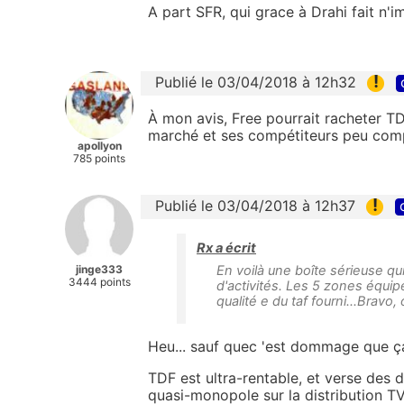
A part SFR, qui grace à Drahi fait n'
!
Publié le 03/04/2018 à 12h32
À mon avis, Free pourrait racheter T
marché et ses compétiteurs peu compé
apollyon
785 points
!
Publié le 03/04/2018 à 12h37
Rx a écrit
jinge333
En voilà une boîte sérieuse qu
3444 points
d'activités. Les 5 zones équiper
qualité e du taf fourni...Bravo
Heu... sauf quec 'est dommage que ça 
TDF est ultra-rentable, et verse des 
quasi-monopole sur la distribution TV