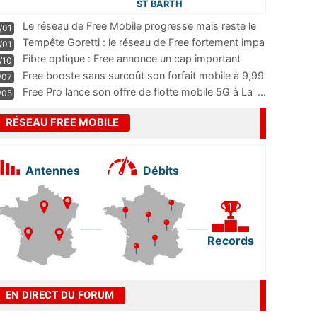
ST BARTH
Le réseau de Free Mobile progresse mais reste le
/01
m
...
Tempête Goretti : le réseau de Free fortement impa
/01
...
Fibre optique : Free annonce un cap important
/10
pass
...
Free booste sans surcoût son forfait mobile à 9,99
/07
...
Free Pro lance son offre de flotte mobile 5G à La
...
/05
RÉSEAU FREE MOBILE
Antennes
Débits
Records
EN DIRECT DU FORUM