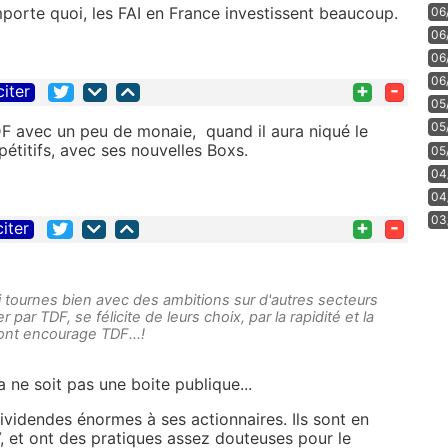
importe quoi, les FAI en France investissent beaucoup.
06
06
06
06
+
-
citer
05
05
DF avec un peu de monaie, quand il aura niqué le
titifs, avec ses nouvelles Boxs.
05
04
04
03
+
-
citer
i tournes bien avec des ambitions sur d'autres secteurs
 par TDF, se félicite de leurs choix, par la rapidité et la
, ont encourage TDF...!
ne soit pas une boite publique...
dividendes énormes à ses actionnaires. Ils sont en
, et ont des pratiques assez douteuses pour le