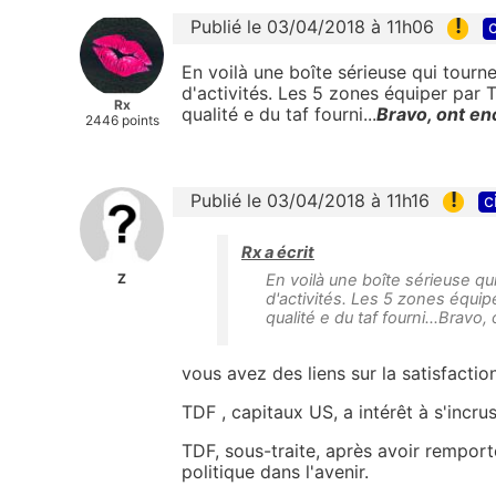
!
Publié le 03/04/2018 à 11h06
c
En voilà une boîte sérieuse qui tourn
d'activités. Les 5 zones équiper par TD
Rx
qualité e du taf fourni...
Bravo, ont en
2446 points
!
Publié le 03/04/2018 à 11h16
c
Rx a écrit
Z
En voilà une boîte sérieuse qu
d'activités. Les 5 zones équiper
qualité e du taf fourni...Bravo
vous avez des liens sur la satisfaction
TDF , capitaux US, a intérêt à s'incrus
TDF, sous-traite, après avoir remport
politique dans l'avenir.