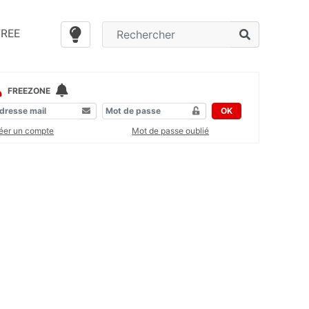
FREE
FREEZONE
OK
éer un compte
Mot de passe oublié