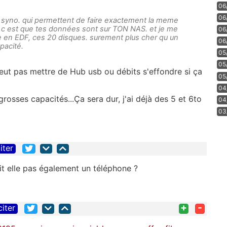
06
06
es syno. qui permettent de faire exactement la meme
e, c est que tes données sont sur TON NAS. et je me
06
en EDF, ces 20 disques. surement plus cher qu un
06
pacité.
05
05
ut pas mettre de Hub usb ou débits s'effondre si ça
05
04
rosses capacités...Ça sera dur, j'ai déjà des 5 et 6to
04
03
iter
it elle pas également un téléphone ?
+
-
citer