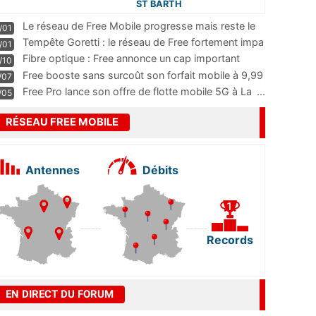
ST BARTH
Le réseau de Free Mobile progresse mais reste le
/01
m
...
Tempête Goretti : le réseau de Free fortement impa
/01
...
Fibre optique : Free annonce un cap important
/10
pass
...
Free booste sans surcoût son forfait mobile à 9,99
/07
...
Free Pro lance son offre de flotte mobile 5G à La
...
/05
RÉSEAU FREE MOBILE
Antennes
Débits
Records
EN DIRECT DU FORUM