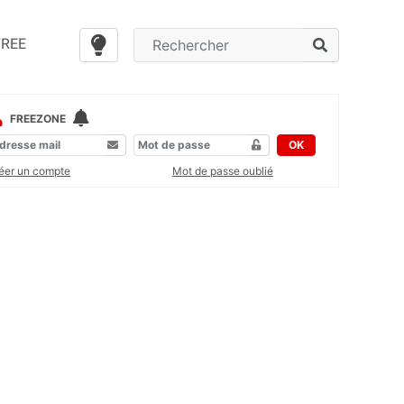
FREE
FREEZONE
OK
éer un compte
Mot de passe oublié