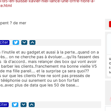
5-en-suisse-xavier-niel-lance-une-offre-fibre-a-
te.html
rpent ? de mer
citer
l'inutile et au gadget.et aussi à la perte...quand on a
s... on ne cherche pas à évoluer.....qu'ils fassent des
U
es là d'accord.. mais relançer des box qui vont avoir
C
barber les clients..franchement ma bonne vieille V5
l
de ma fille pareil.... et la surprise ça sera quoi??
t
s sur que les clients Free ne sont pas pressés de
 téléphonie oui surement ou un bon forfait
s..avec plus de data que les 50 de base....
citer