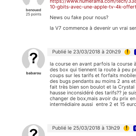
https://www.numerama.com/tech/33819
10-gbits-avec-une-apple-tv-4k-offer
benoued
25 points
News ou fake pour nous?
la V7 commence à devenir un vrai se
!
Publié le 23/03/2018 à 20h29
la course en avant parfois la course à 
des box qui tiennent la route à peu prè
babarou
coups sur les tarifs et forfaits mobil
des bugs pendants au moins 2 ans et 
fait très bien son boulot et la Crystal 
hausse inconsidéré des tarifs?? je sui
changer de box,mais avoir du prix en
intermédiaire aussi entre 2 et 15 euro
!
Publié le 25/03/2018 à 13h29