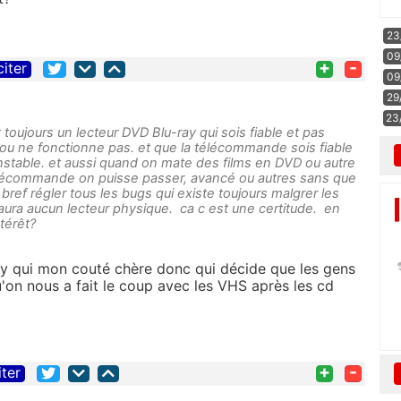
23
09
+
-
citer
09
29
23
t toujours un lecteur DVD Blu-ray qui sois fiable et pas
ou ne fonctionne pas. et que la télécommande sois fiable
 instable. et aussi quand on mate des films en DVD ou autre
élécommande on puisse passer, avancé ou autres sans que
bref régler tous les bugs qui existe toujours malgrer les
y aura aucun lecteur physique. ca c est une certitude. en
ntérêt?
ay qui mon couté chère donc qui décide que les gens
'on nous a fait le coup avec les VHS après les cd
+
-
iter