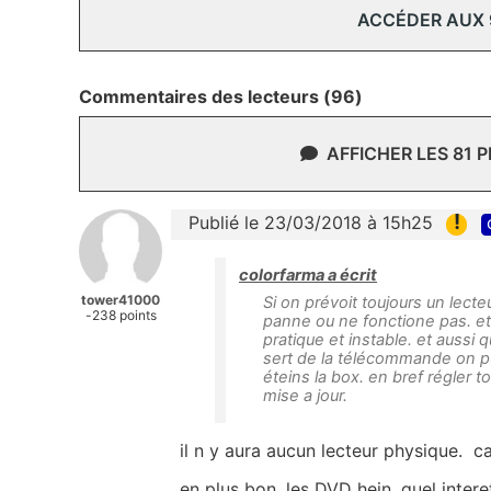
ACCÉDER AUX
Commentaires des lecteurs (96)
AFFICHER LES 81 
!
Publié le 23/03/2018 à 15h25
colorfarma a écrit
tower41000
Si on prévoit toujours un lecte
-238 points
panne ou ne fonctione pas. et
pratique et instable. et auss
sert de la télécommande on p
éteins la box. en bref régler t
mise a jour.
il n y aura aucun lecteur physique. c
en plus bon, les DVD hein, quel inter