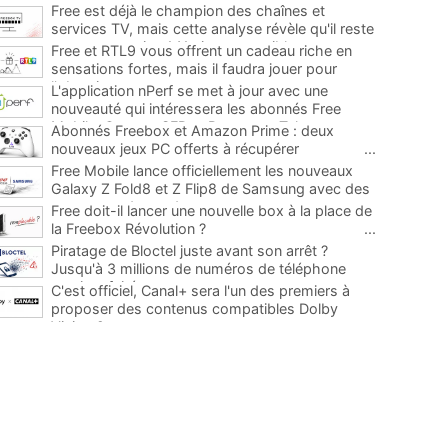
Free est déjà le champion des chaînes et
services TV, mais cette analyse révèle qu'il reste
encore au moins 141 ajouts possibles
...
Free et RTL9 vous offrent un cadeau riche en
sensations fortes, mais il faudra jouer pour
l'obtenir
...
L'application nPerf se met à jour avec une
nouveauté qui intéressera les abonnés Free
Mobile, Orange, SFR et Bouygues Telecom
...
Abonnés Freebox et Amazon Prime : deux
nouveaux jeux PC offerts à récupérer
...
Free Mobile lance officiellement les nouveaux
Galaxy Z Fold8 et Z Flip8 de Samsung avec des
promos et des cadeaux
...
Free doit-il lancer une nouvelle box à la place de
la Freebox Révolution ?
...
Piratage de Bloctel juste avant son arrêt ?
Jusqu'à 3 millions de numéros de téléphone
auraient fuité
...
C'est officiel, Canal+ sera l'un des premiers à
proposer des contenus compatibles Dolby
Vision 2
...