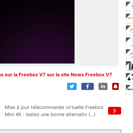
s sur la Freebox V7 sur la site News Freebox V7
Mise à jour télécommande virtuelle Freebox
Mini 4K : testez une bonne alternativ (...)