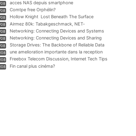
acces NAS depuis smartphone
/08
Comtpe free Orphélin?
/08
Hollow Knight  Lost Beneath The Surface
/08
Airmez 80k: Tabakgeschmack, NET-
/08
Technologie und Leistung im
Networking: Connecting Devices and Systems
/08
Networking: Connecting Devices and Sharing
/08
Information
Storage Drives: The Backbone of Reliable Data
/08
Management
une amelioration importante dans la reception
/08
WIFI
Freebox Telecom Discussion, Internet Tech Tips
/08
Communi
Fin canal plus cinéma?
/08