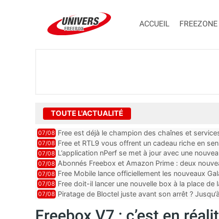
ACCUEIL
FREEZONE
TOUTE L'ACTUALITÉ
Free est déjà le champion des chaînes et services 
07/08
encore au moin...
Free et RTL9 vous offrent un cadeau riche en sens
07/08
l’obtenir
L’application nPerf se met à jour avec une nouvea
07/08
Mobile, Orange, SFR ...
Abonnés Freebox et Amazon Prime : deux nouveau
07/08
Free Mobile lance officiellement les nouveaux Ga
07/08
des promos et des cadeaux
Free doit-il lancer une nouvelle box à la place de
07/08
Piratage de Bloctel juste avant son arrêt ? Jusqu
07/08
auraient fuité
Freebox V7 : c’est en réal