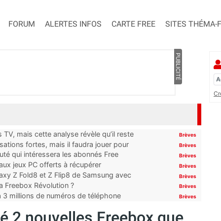
FORUM
ALERTES INFOS
CARTE FREE
SITES THÉMA-
PUBLICITÉ
Cr
TV, mais cette analyse révèle qu’il reste
Brèves
ations fortes, mais il faudra jouer pour
Brèves
uté qui intéressera les abonnés Free
Brèves
x jeux PC offerts à récupérer
Brèves
laxy Z Fold8 et Z Flip8 de Samsung avec
Brèves
 la Freebox Révolution ?
Brèves
’à 3 millions de numéros de téléphone
Brèves
ité 2 nouvelles Freebox que