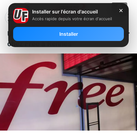
✕
Installer sur l'écran d'accueil
Accès rapide depuis votre écran d'accueil
Un poste de conseiller est à pourvoir
Installer
chez Free à Rennes