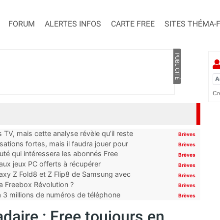
FORUM
ALERTES INFOS
CARTE FREE
SITES THÉMA-
PUBLICITÉ
Cr
TV, mais cette analyse révèle qu’il reste
Brèves
ations fortes, mais il faudra jouer pour
Brèves
uté qui intéressera les abonnés Free
Brèves
x jeux PC offerts à récupérer
Brèves
laxy Z Fold8 et Z Flip8 de Samsung avec
Brèves
 la Freebox Révolution ?
Brèves
’à 3 millions de numéros de téléphone
Brèves
aire : Free toujours en