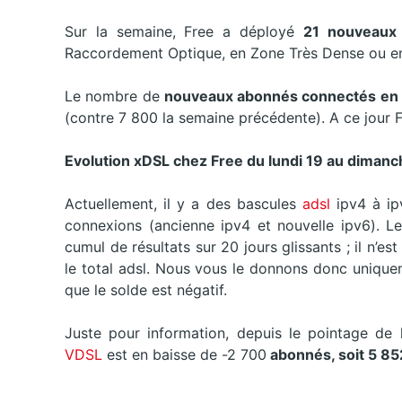
Sur la semaine, Free a déployé
21 nouveaux
Raccordement Optique, en Zone Très Dense ou 
Le nombre de
nouveaux abonnés connectés en
(contre 7 800 la semaine précédente). A ce jou
Evolution xDSL chez Free du
lundi 19 au dimanc
Actuellement, il y a des bascules
adsl
ipv4 à i
connexions (ancienne ipv4 et nouvelle ipv6). L
cumul de résultats sur 20 jours glissants ; il n’es
le total adsl. Nous vous le donnons donc uniqueme
que le solde est négatif.
Juste pour information, depuis le pointage de 
VDSL
est en baisse de -2 700
abonnés, soit 5 85