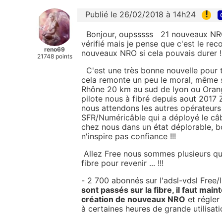
!
Publié le 26/02/2018 à 14h24
Bonjour, oupsssss 21 nouveaux NRO en
vérifié mais je pense que c'est le rec
reno69
nouveaux NRO si cela pouvais durer !!
21748 points
C'est une très bonne nouvelle pour 
cela remonte un peu le moral, même si
Rhône 20 km au sud de lyon ou Ora
pilote nous à fibré depuis aout 201
nous attendons les autres opérateurs s
SFR/Numéricâble qui a déployé le câbl
chez nous dans un état déplorable, b
n'inspire pas confiance !!!
Allez Free nous sommes plusieurs qu
fibre pour revenir ... !!!
- 2 700 abonnés sur l'adsl-vdsl Free/
sont passés sur la fibre, il faut main
création de nouveaux NRO
et régler
à certaines heures de grande utilisation