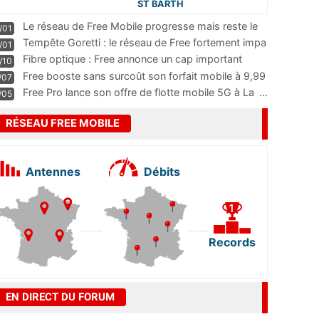
ST BARTH
Le réseau de Free Mobile progresse mais reste le
/01
m
...
Tempête Goretti : le réseau de Free fortement impa
/01
...
Fibre optique : Free annonce un cap important
/10
pass
...
Free booste sans surcoût son forfait mobile à 9,99
/07
...
Free Pro lance son offre de flotte mobile 5G à La
...
/05
RÉSEAU FREE MOBILE
Antennes
Débits
Records
EN DIRECT DU FORUM