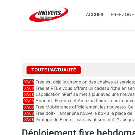
ACCUEIL
FREEZONE
TOUTE L'ACTUALITÉ
Free est déjà le champion des chaînes et services 
07/08
encore au moin...
Free et RTL9 vous offrent un cadeau riche en sens
07/08
l’obtenir
L’application nPerf se met à jour avec une nouvea
07/08
Mobile, Orange, SFR ...
Abonnés Freebox et Amazon Prime : deux nouveau
07/08
Free Mobile lance officiellement les nouveaux Ga
07/08
des promos et des cadeaux
Free doit-il lancer une nouvelle box à la place de
07/08
Piratage de Bloctel juste avant son arrêt ? Jusqu
07/08
auraient fuité
Déploiement fixe hebdomad