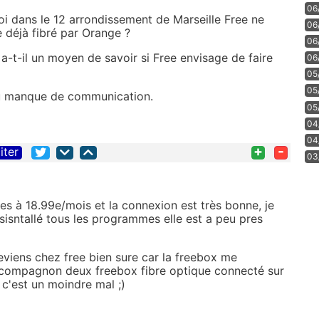
06
oi dans le 12 arrondissement de Marseille Free ne
06
e déjà fibré par Orange ?
06
a-t-il un moyen de savoir si Free envisage de faire
06
05
05
du manque de communication.
05
04
04
+
-
iter
03
es à 18.99e/mois et la connexion est très bonne, je
ésisntallé tous les programmes elle est a peu pres
eviens chez free bien sure car la freebox me
 compagnon deux freebox fibre optique connecté sur
c c'est un moindre mal ;)