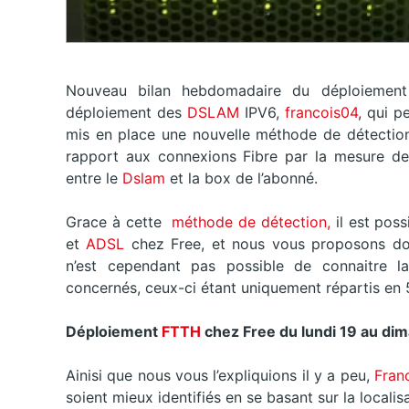
Nouveau bilan hebdomadaire du déploiement
déploiement des
DSLAM
IPV6,
francois04
, qui p
mis en place une nouvelle méthode de détection
rapport aux connexions Fibre par la mesure de
entre le
Dslam
et la box de l’abonné.
Grace à cette
méthode de détection,
il est poss
et
ADSL
chez Free, et nous vous proposons do
n’est cependant pas possible de connaitre l
concernés, ceux-ci étant uniquement répartis en 
Déploiement
FTTH
chez Free du
lundi 19 au di
Ainisi que nous vous l’expliquions il y a peu,
Franc
soient mieux identifiés en se basant sur la local