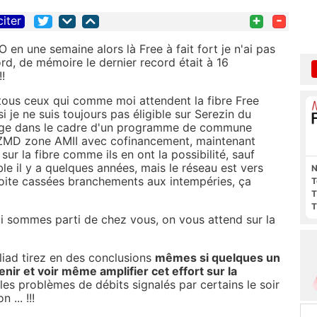
+
-
citer
 une semaine alors là Free à fait fort je n'ai pas
ord, de mémoire le dernier record était à 16
!
tous ceux qui comme moi attendent la fibre Free
 je ne suis toujours pas éligible sur Serezin du
nge dans le cadre d'un programme de commune
7 ZMD zone AMII avec cofinancement, maintenant
ur la fibre comme ils en ont la possibilité, sauf
e il y a quelques années, mais le réseau est vers
N
oite cassées branchements aux intempéries, ça
T
T
T
i sommes parti de chez vous, on vous attend sur la
Iliad tirez en des conclusions
mêmes si quelques un
tenir et voir même amplifier cet effort sur la
 les problèmes de débits signalés par certains le soir
 ... !!!