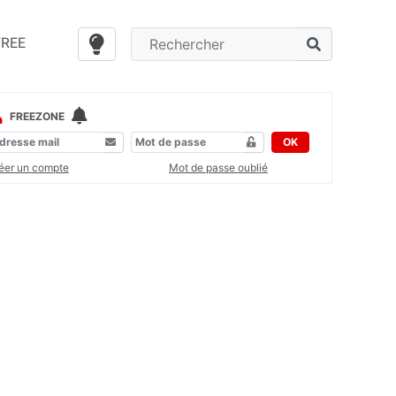
FREE
FREEZONE
OK
éer un compte
Mot de passe oublié