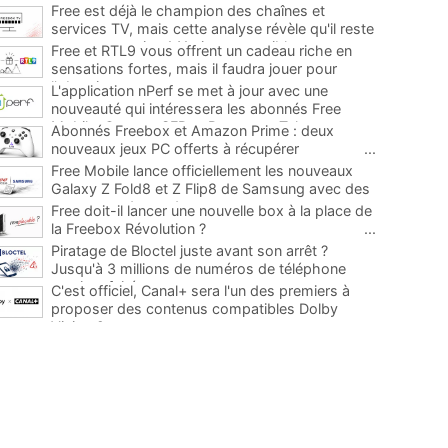
Free est déjà le champion des chaînes et
services TV, mais cette analyse révèle qu'il reste
encore au moins 141 ajouts possibles
...
Free et RTL9 vous offrent un cadeau riche en
sensations fortes, mais il faudra jouer pour
l'obtenir
...
L'application nPerf se met à jour avec une
nouveauté qui intéressera les abonnés Free
Mobile, Orange, SFR et Bouygues Telecom
...
Abonnés Freebox et Amazon Prime : deux
nouveaux jeux PC offerts à récupérer
...
Free Mobile lance officiellement les nouveaux
Galaxy Z Fold8 et Z Flip8 de Samsung avec des
promos et des cadeaux
...
Free doit-il lancer une nouvelle box à la place de
la Freebox Révolution ?
...
Piratage de Bloctel juste avant son arrêt ?
Jusqu'à 3 millions de numéros de téléphone
auraient fuité
...
C'est officiel, Canal+ sera l'un des premiers à
proposer des contenus compatibles Dolby
Vision 2
...