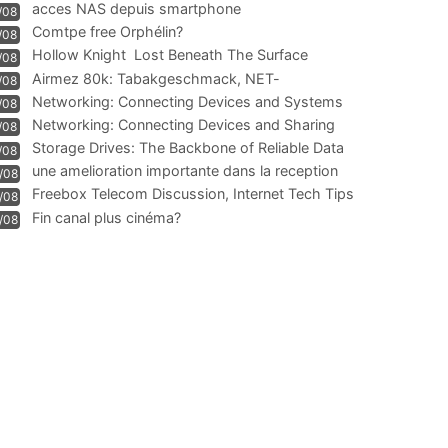
acces NAS depuis smartphone
/08
Comtpe free Orphélin?
/08
Hollow Knight  Lost Beneath The Surface
/08
Airmez 80k: Tabakgeschmack, NET-
/08
Technologie und Leistung im
Networking: Connecting Devices and Systems
/08
Networking: Connecting Devices and Sharing
/08
Information
Storage Drives: The Backbone of Reliable Data
/08
Management
une amelioration importante dans la reception
/08
WIFI
Freebox Telecom Discussion, Internet Tech Tips
/08
Communi
Fin canal plus cinéma?
/08