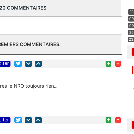
 20 COMMENTAIRES
23
09
09
29
23
PREMIERS COMMENTAIRES.
+
-
citer
ès le NRO toujours rien...
+
-
citer