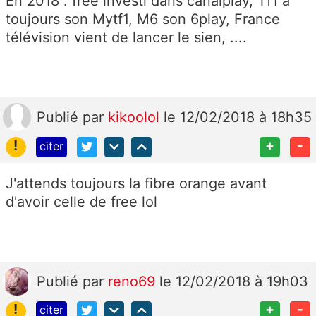
En 2018 : free investi dans canalplay, Tf1 a
toujours son Mytf1, M6 son 6play, France
télévision vient de lancer le sien, ....
Publié
par
kikoolol
le 12/02/2018 à 18h35
!
+
-
citer
J'attends toujours la fibre orange avant
d'avoir celle de free lol
Publié
par
reno69
le 12/02/2018 à 19h03
!
+
-
citer