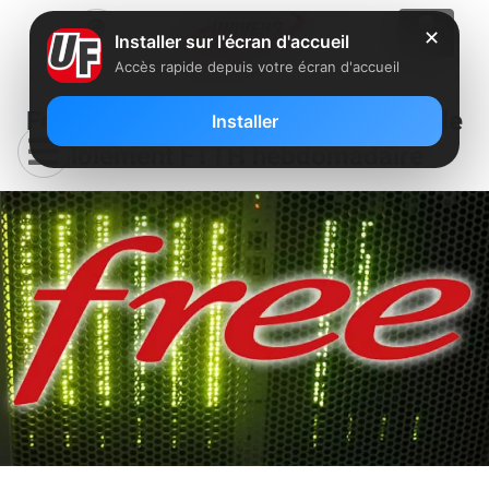
✕
Installer sur l'écran d'accueil
Accès rapide depuis votre écran d'accueil
Free garde un bon rythme sur le
Installer
déploiement FTTH hebdomadaire