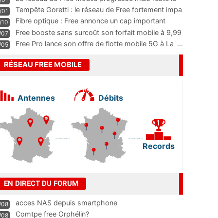
m
...
Tempête Goretti : le réseau de Free fortement impa
/01
...
Fibre optique : Free annonce un cap important
/10
pass
...
Free booste sans surcoût son forfait mobile à 9,99
/07
...
Free Pro lance son offre de flotte mobile 5G à La
...
/05
RÉSEAU FREE MOBILE
Antennes
Débits
Records
EN DIRECT DU FORUM
acces NAS depuis smartphone
/08
Comtpe free Orphélin?
/08