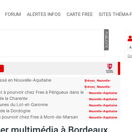
FORUM
ALERTES INFOS
CARTE FREE
SITES THÉMA-
PUBLICITÉ
Cr
assé en Nouvelle-Aquitaine
Brèves
,
Nouvelle-
Aquitaine
Brèves
,
Nouvelle-
Aquitaine
t à pourvoir chez Free à Périgueux dans le
Nouvelle-Aquitaine
 de la Charente
Nouvelle-Aquitaine
mmunes du Lot-et-Garonne
Nouvelle-Aquitaine
s de la Dordogne
Nouvelle-Aquitaine
 à pourvoir chez Free à Mont-de-Marsan
Nouvelle-Aquitaine
ler multimédia à Bordeaux