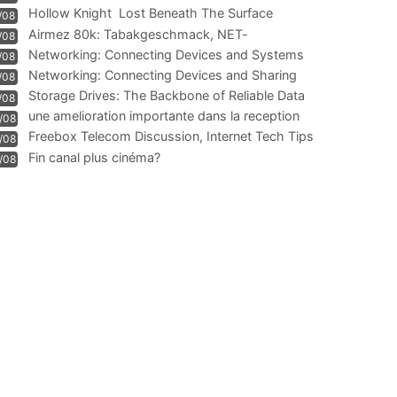
Hollow Knight  Lost Beneath The Surface
/08
Airmez 80k: Tabakgeschmack, NET-
/08
Technologie und Leistung im
Networking: Connecting Devices and Systems
/08
Networking: Connecting Devices and Sharing
/08
Information
Storage Drives: The Backbone of Reliable Data
/08
Management
une amelioration importante dans la reception
/08
WIFI
Freebox Telecom Discussion, Internet Tech Tips
/08
Communi
Fin canal plus cinéma?
/08