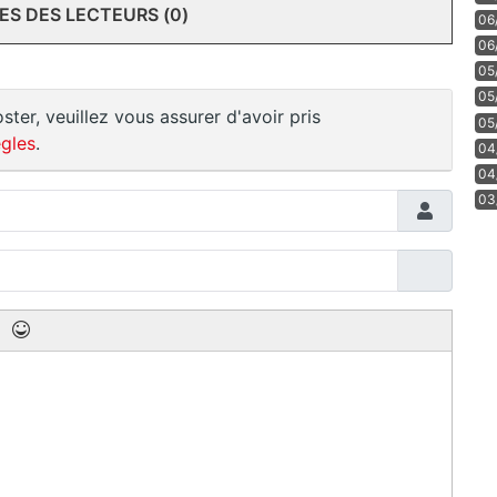
S DES LECTEURS (0)
06
06
05
05
ster, veuillez vous assurer d'avoir pris
05
gles
.
04
04
03