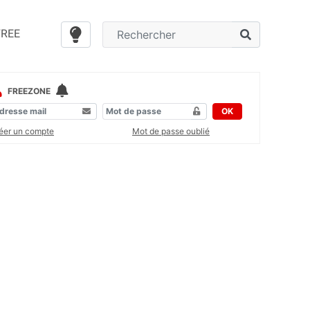
FREE
FREEZONE
OK
éer un compte
Mot de passe oublié