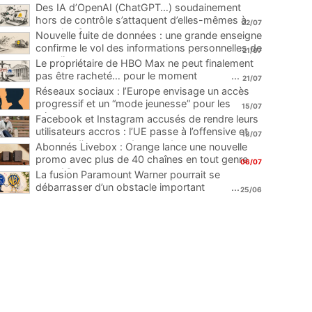
Des IA d’OpenAI (ChatGPT…) soudainement
hors de contrôle s’attaquent d’elles-mêmes à
22/07
une plateforme
...
Nouvelle fuite de données : une grande enseigne
confirme le vol des informations personnelles de
21/07
ses clients
...
Le propriétaire de HBO Max ne peut finalement
pas être racheté… pour le moment
...
21/07
Réseaux sociaux : l’Europe envisage un accès
progressif et un “mode jeunesse” pour les
15/07
mineurs
...
Facebook et Instagram accusés de rendre leurs
utilisateurs accros : l’UE passe à l’offensive et
13/07
menace d’une amende record
...
Abonnés Livebox : Orange lance une nouvelle
promo avec plus de 40 chaînes en tout genre
06/07
pour 1€
...
La fusion Paramount Warner pourrait se
débarrasser d’un obstacle important
...
25/06