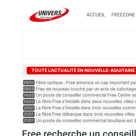
ACCUEIL
FREEZONE
TOUTE L'ACTUALITÉ EN NOUVELLE-AQUITAINE
Fibre optique : Free annonce un cap important p
09/10
Free de nouveau touché par un acte de sabotage
08/03
Un poste de conseiller commercial Free Center es
14/02
département de la Dordogne
La fibre Free s’installe dans deux nouvelles villes
10/02
La fibre Free s’installe dans trois nouvelles co
27/01
La fibre Free débarque dans trois nouvelles ville
21/01
Un poste de conseiller commercial boutique est
21/01
dans le département des Landes
Free recherche un conseil