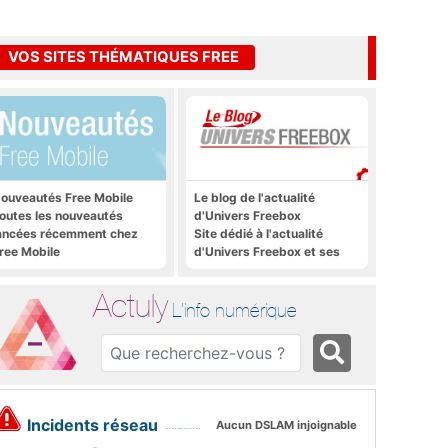
VOS SITES THÉMATIQUES FREE
ouveautés Free Mobile
Le blog de l'actualité
outes les nouveautés
d'Univers Freebox
ancées récemment chez
Site dédié à l'actualité
ree Mobile
d'Univers Freebox et ses
applications mobiles, aux
forums, aux sites
Actuly
thématiques Actuly, à
L'info numérique
Freezone, etc.
Incidents réseau
Aucun DSLAM injoignable