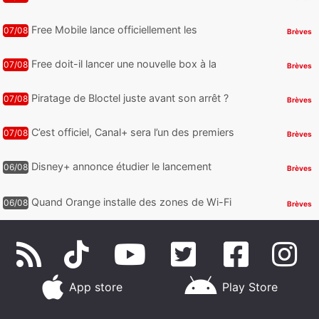
nouveaux jeux PC offerts à récupérer
Free Mobile lance officiellement les
07/08
Brèves
nouveaux Galaxy Z Fold8 et Z Flip8 de
Samsung avec des promos et des
Free doit-il lancer une nouvelle box à la
07/08
Brèves
cadeaux
place de la Freebox Révolution ?
Piratage de Bloctel juste avant son arrêt ?
07/08
Brèves
Jusqu’à 3 millions de numéros de
téléphone auraient fuité
C’est officiel, Canal+ sera l’un des premiers
07/08
Brèves
à proposer des contenus compatibles
Dolby Vision 2
Disney+ annonce étudier le lancement
06/08
Brèves
d’une offre gratuite
Quand Orange installe des zones de Wi-Fi
06/08
Brèves
gratuit au Bout du Monde
App store
Play Store