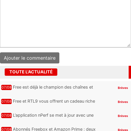
TOUTE L'ACTUALITÉ
Free est déjà le champion des chaînes et
07/08
Brèves
services TV, mais cette analyse révèle qu’il
reste encore au moin...
Free et RTL9 vous offrent un cadeau riche
07/08
Brèves
en sensations fortes, mais il faudra jouer
pour l’obtenir
L’application nPerf se met à jour avec une
07/08
Brèves
nouveauté qui intéressera les abonnés
Free Mobile, Orange, SFR ...
Abonnés Freebox et Amazon Prime : deux
07/08
Brèves