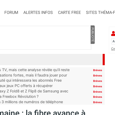
FORUM
ALERTES INFOS
CARTE FREE
SITES THÉMA-
PUBLICITÉ
Cr
TV, mais cette analyse révèle qu’il reste
Brèves
ations fortes, mais il faudra jouer pour
Brèves
uté qui intéressera les abonnés Free
Brèves
x jeux PC offerts à récupérer
Brèves
laxy Z Fold8 et Z Flip8 de Samsung avec
Brèves
 la Freebox Révolution ?
Brèves
’à 3 millions de numéros de téléphone
Brèves
aine : la fibre avance à