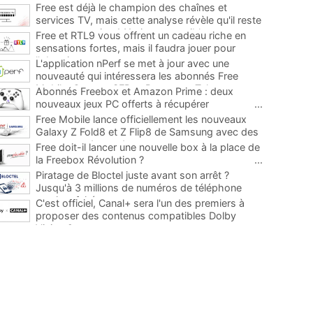
Free est déjà le champion des chaînes et
services TV, mais cette analyse révèle qu'il reste
encore au moins 141 ajouts possibles
...
Free et RTL9 vous offrent un cadeau riche en
sensations fortes, mais il faudra jouer pour
l'obtenir
...
L'application nPerf se met à jour avec une
nouveauté qui intéressera les abonnés Free
Mobile, Orange, SFR et Bouygues Telecom
...
Abonnés Freebox et Amazon Prime : deux
nouveaux jeux PC offerts à récupérer
...
Free Mobile lance officiellement les nouveaux
Galaxy Z Fold8 et Z Flip8 de Samsung avec des
promos et des cadeaux
...
Free doit-il lancer une nouvelle box à la place de
la Freebox Révolution ?
...
Piratage de Bloctel juste avant son arrêt ?
Jusqu'à 3 millions de numéros de téléphone
auraient fuité
...
C'est officiel, Canal+ sera l'un des premiers à
proposer des contenus compatibles Dolby
Vision 2
...