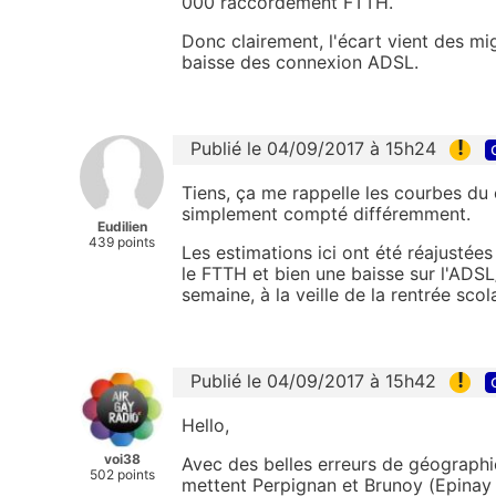
000 raccordement FTTH.
Donc clairement, l'écart vient des mi
baisse des connexion ADSL.
!
Publié le 04/09/2017 à 15h24
Tiens, ça me rappelle les courbes d
simplement compté différemment.
Eudilien
439 points
Les estimations ici ont été réajustées 
le FTTH et bien une baisse sur l'ADS
semaine, à la veille de la rentrée scola
!
Publié le 04/09/2017 à 15h42
Hello,
voi38
Avec des belles erreurs de géographie 
502 points
mettent Perpignan et Brunoy (Epinay 