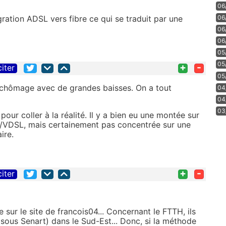
06
gration ADSL vers fibre ce qui se traduit par une
06
06
06
05
05
+
-
citer
05
u chômage avec de grandes baisses. On a tout
04
04
03
pour coller à la réalité. Il y a bien eu une montée sur
L/VDSL, mais certainement pas concentrée sur une
ire.
+
-
citer
sur le site de francois04... Concernant le FTTH, ils
sous Senart) dans le Sud-Est... Donc, si la méthode