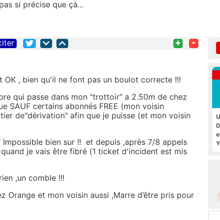
pas si précise que çà...
+
-
citer
 OK , bien qu'il ne font pas un boulot correcte !!!
ibre qui passe dans mon "trottoir" a 2.50m de chez
 rue SAUF certains abonnés FREE (mon voisin
ier de"dérivation" afin que je puisse (et mon voisin
U
D
e
Impossible bien sur !! et depuis ,après 7/8 appels
Y
uand je vais être fibré (1 ticket d'incident est mis
ien ,un comble !!!
hez Orange et mon voisin aussi ,Marre d’être pris pour