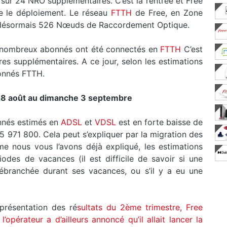
e sur 24 NRO supplémentaires. C’est la rentrée et Free
 le déploiement. Le réseau
FTTH
de Free, en Zone
désormais 526 Nœuds de Raccordement Optique.
e nombreux abonnés ont été connectés en
FTTH
C’est
es supplémentaires. A ce jour, selon les estimations
bonnés FTTH.
8 août au dimanche 3 septembre
nnés estimés en
ADSL
et
VDSL
est en forte baisse de
 971 800. Cela peut s’expliquer par la migration des
me nous vous l’avons déjà expliqué, les estimations
iodes de vacances (il est difficile de savoir si une
débranchée durant ses vacances, ou s’il y a eu une
présentation des ré
sultats du 2ème trimestre, Free
l’opérateur a d’ailleurs annoncé qu’il allait lancer la