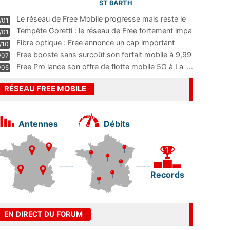
ST BARTH
Le réseau de Free Mobile progresse mais reste le
/01
m
...
Tempête Goretti : le réseau de Free fortement impa
/01
...
Fibre optique : Free annonce un cap important
/10
pass
...
Free booste sans surcoût son forfait mobile à 9,99
/07
...
Free Pro lance son offre de flotte mobile 5G à La
...
/05
RÉSEAU FREE MOBILE
Antennes
Débits
Records
EN DIRECT DU FORUM