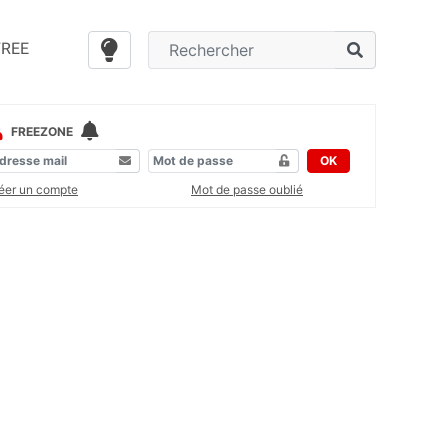
FREE
FREEZONE
OK
éer un compte
Mot de passe oublié