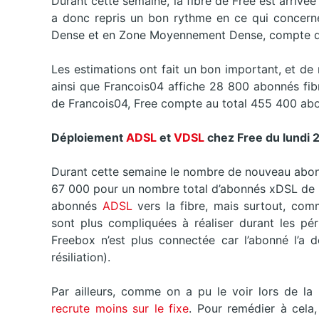
Durant cette semaine, la fibre de Free est arrivé
a donc repris un bon rythme en ce qui concerne
Dense et en Zone Moyennement Dense, compte 
Les estimations ont fait un bon important, et d
ainsi que Francois04 affiche 28 800 abonnés fibr
de Francois04, Free compte au total 455 400 a
Déploiement
ADSL
et
VDSL
chez Free
du
lundi
2
Durant cette semaine le nombre de nouveau abo
67 000 pour un nombre total d’abonnés xDSL de 5
abonnés
ADSL
vers la fibre, mais surtout, com
sont plus compliquées à réaliser durant les pér
Freebox n’est plus connectée car l’abonné l’a 
résiliation).
Par ailleurs, comme on a pu le voir lors de la 
recrute moins sur le fixe
. Pour remédier à cela,