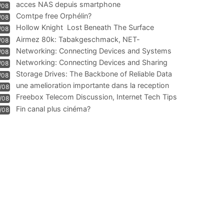
acces NAS depuis smartphone
/08
Comtpe free Orphélin?
/08
Hollow Knight  Lost Beneath The Surface
/08
Airmez 80k: Tabakgeschmack, NET-
/08
Technologie und Leistung im
Networking: Connecting Devices and Systems
/08
Networking: Connecting Devices and Sharing
/08
Information
Storage Drives: The Backbone of Reliable Data
/08
Management
une amelioration importante dans la reception
/08
WIFI
Freebox Telecom Discussion, Internet Tech Tips
/08
Communi
Fin canal plus cinéma?
/08