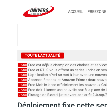
ACCUEIL
FREEZONE
TOUTE L'ACTUALITÉ
Free est déjà le champion des chaînes et services 
07/08
encore au moin...
Free et RTL9 vous offrent un cadeau riche en sens
07/08
l’obtenir
L’application nPerf se met à jour avec une nouvea
07/08
Mobile, Orange, SFR ...
Abonnés Freebox et Amazon Prime : deux nouveau
07/08
Free Mobile lance officiellement les nouveaux Ga
07/08
des promos et des cadeaux
Free doit-il lancer une nouvelle box à la place de
07/08
Piratage de Bloctel juste avant son arrêt ? Jusqu
07/08
auraient fuité
Déploiement fixe cette sem