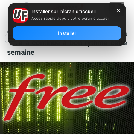
✕
Installer sur l'écran d'accueil
Accès rapide depuis votre écran d'accueil
Free : la migration d’abonnés vers la
Installer
fibre a continué à bon rythme cette
semaine