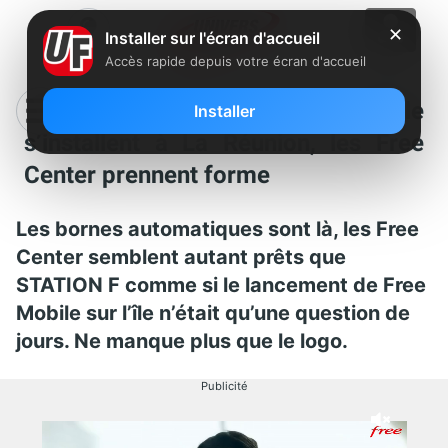
✕
Installer sur l'écran d'accueil
Accès rapide depuis votre écran d'accueil
En images : les bornes Free Mobile
Installer
s’installent à La Réunion, les Free
Center prennent forme
Les bornes automatiques sont là, les Free
Center semblent autant prêts que
STATION F comme si le lancement de Free
Mobile sur l’île n’était qu’une question de
jours. Ne manque plus que le logo.
Publicité