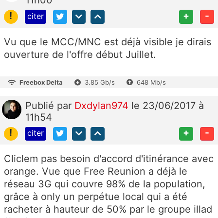
!
+
-
citer
Vu que le MCC/MNC est déjà visible je dirais
ouverture de l'offre début Juillet.
Freebox Delta
3.85 Gb/s
648 Mb/s
Publié
par
Dxdylan974
le 23/06/2017 à
11h54
!
+
-
citer
Cliclem pas besoin d'accord d'itinérance avec
orange. Vue que Free Reunion a déjà le
réseau 3G qui couvre 98% de la population,
grâce à only un perpétue local qui a été
racheter à hauteur de 50% par le groupe illad