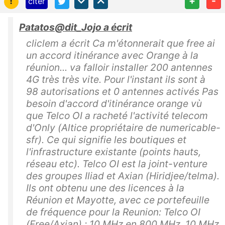
!
+
-
citer
Patatos@dit_Jojo a écrit
cliclem a écrit Ca m'étonnerait que free ai
un accord itinérance avec Orange à la
réunion... va falloir installer 200 antennes
4G très très vite. Pour l'instant ils sont à
98 autorisations et 0 antennes activés Pas
besoin d'accord d'itinérance orange vù
que Telco OI a racheté l'activité telecom
d'Only (Altice propriétaire de numericable-
sfr). Ce qui signifie les boutiques et
l'infrastructure existante (points hauts,
réseau etc). Telco OI est la joint-venture
des groupes Iliad et Axian (Hiridjee/telma).
Ils ont obtenu une des licences à la
Réunion et Mayotte, avec ce portefeuille
de fréquence pour la Reunion: Telco OI
(Free/Axian) : 10 MHz en 800 MHz, 10 MHz