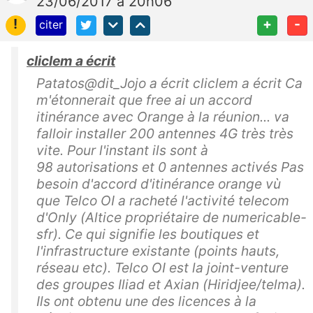
23/06/2017 à 20h06
!
+
-
citer
cliclem a écrit
Patatos@dit_Jojo a écrit cliclem a écrit Ca
m'étonnerait que free ai un accord
itinérance avec Orange à la réunion... va
falloir installer 200 antennes 4G très très
vite. Pour l'instant ils sont à
98 autorisations et 0 antennes activés Pas
besoin d'accord d'itinérance orange vù
que Telco OI a racheté l'activité telecom
d'Only (Altice propriétaire de numericable-
sfr). Ce qui signifie les boutiques et
l'infrastructure existante (points hauts,
réseau etc). Telco OI est la joint-venture
des groupes Iliad et Axian (Hiridjee/telma).
Ils ont obtenu une des licences à la