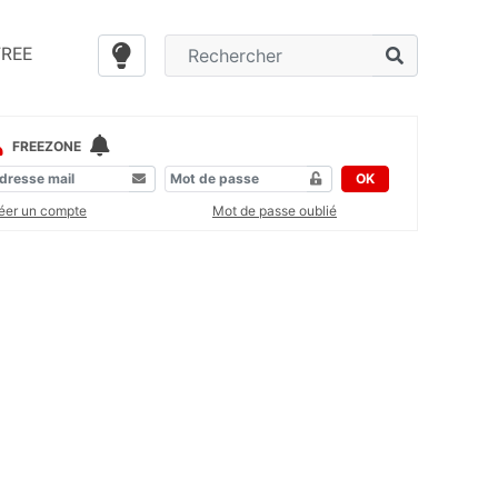
FREE
FREEZONE
OK
éer un compte
Mot de passe oublié