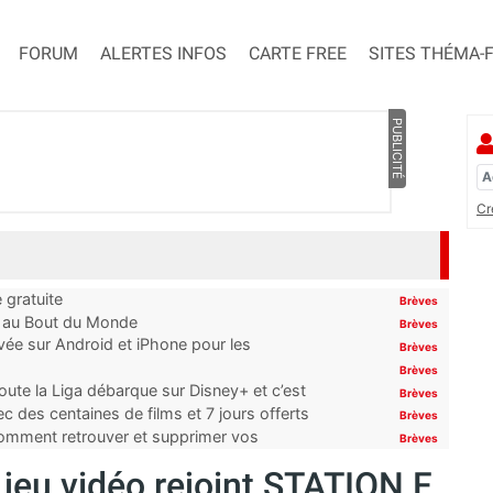
FORUM
ALERTES INFOS
CARTE FREE
SITES THÉMA-
PUBLICITÉ
Cr
 gratuite
Brèves
t au Bout du Monde
Brèves
ivée sur Android et iPhone pour les
Brèves
Brèves
oute la Liga débarque sur Disney+ et c’est
Brèves
 des centaines de films et 7 jours offerts
Brèves
 comment retrouver et supprimer vos
Brèves
 jeu vidéo rejoint STATION F