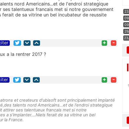
alents nord Americains...et de l'endroi strategique
er ses talentueux francais met si notre gouvernement
23
ls ferait de sa vitrine un bel incubateur de reussite
09
09
29
23
+
-
citer
x a la rentrer 2017 ?
+
-
citer
atrons et createurs d'ubisoft sont principalement implanté
é,des talents nord Americains...et de l'endroi strategique
 attirer ses talentueux francais met si notre
 a s'implanter....Niels ferait de sa vitrine un bel
r la France.