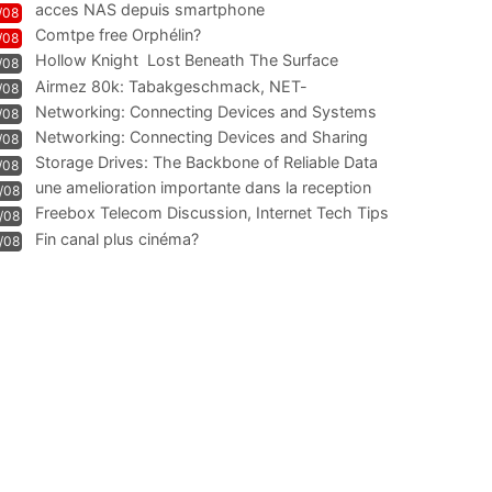
acces NAS depuis smartphone
/08
Comtpe free Orphélin?
/08
Hollow Knight  Lost Beneath The Surface
/08
Airmez 80k: Tabakgeschmack, NET-
/08
Technologie und Leistung im
Networking: Connecting Devices and Systems
/08
Networking: Connecting Devices and Sharing
/08
Information
Storage Drives: The Backbone of Reliable Data
/08
Management
une amelioration importante dans la reception
/08
WIFI
Freebox Telecom Discussion, Internet Tech Tips
/08
Communi
Fin canal plus cinéma?
/08