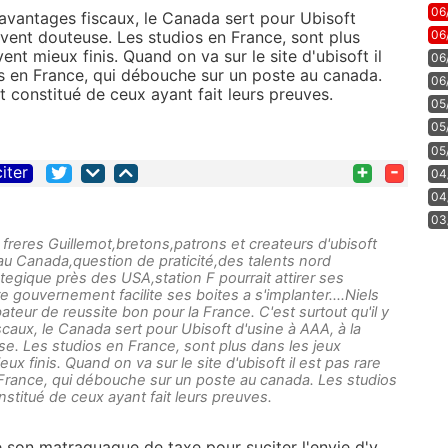
06
'avantages fiscaux, le Canada sert pour Ubisoft
06
ouvent douteuse. Les studios en France, sont plus
ent mieux finis. Quand on va sur le site d'ubisoft il
06
s en France, qui débouche sur un poste au canada.
06
 constitué de ceux ayant fait leurs preuves.
05
05
05
+
-
citer
04
04
03
reres Guillemot,bretons,patrons et createurs d'ubisoft
au Canada,question de praticité,des talents nord
ategique près des USA,station F pourrait attirer ses
e gouvernement facilite ses boites a s'implanter....Niels
bateur de reussite bon pour la France. C'est surtout qu'il y
aux, le Canada sert pour Ubisoft d'usine à AAA, à la
use. Les studios en France, sont plus dans les jeux
ux finis. Quand on va sur le site d'ubisoft il est pas rare
France, qui débouche sur un poste au canada. Les studios
stitué de ceux ayant fait leurs preuves.
se son matraquaque de taxe pour suciter l'envie d'y