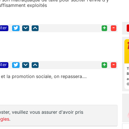
suffisamment exploités
+
-
iter
+
-
iter
T
B
et la promotion sociale, on repassera....
a
O
t
ster, veuillez vous assurer d'avoir pris
gles
.