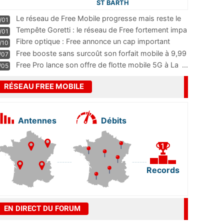
ST BARTH
Le réseau de Free Mobile progresse mais reste le
/01
m
...
Tempête Goretti : le réseau de Free fortement impa
/01
...
Fibre optique : Free annonce un cap important
/10
pass
...
Free booste sans surcoût son forfait mobile à 9,99
/07
...
Free Pro lance son offre de flotte mobile 5G à La
...
/05
RÉSEAU FREE MOBILE
Antennes
Débits
Records
EN DIRECT DU FORUM