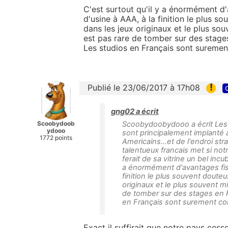
C'est surtout qu'il y a énormément d
d'usine à AAA, à la finition le plus s
dans les jeux originaux et le plus souv
est pas rare de tomber sur des stage
Les studios en Français sont surement
!
Publié le 23/06/2017 à 17h08
gng02 a écrit
Scoobydoob
Scoobydoobydooo a écrit Les f
ydooo
sont principalement implanté 
1772 points
Americains...et de l'endroi str
talentueux francais met si notr
ferait de sa vitrine un bel incu
a énormément d'avantages fisc
finition le plus souvent doute
originaux et le plus souvent mie
de tomber sur des stages en 
en Français sont surement con
Exact il suffirait que notre pays ces