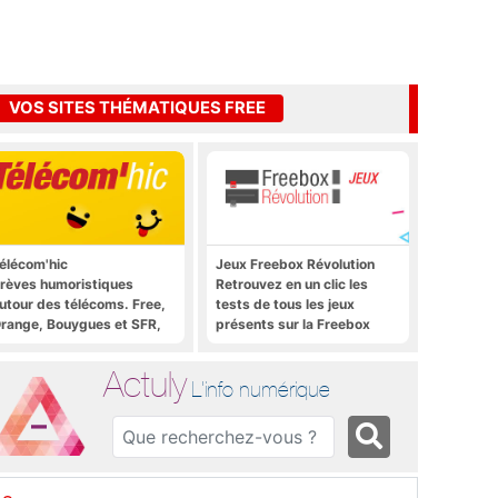
VOS SITES THÉMATIQUES FREE
élécom'hic
Jeux Freebox Révolution
rèves humoristiques
Retrouvez en un clic les
utour des télécoms. Free,
tests de tous les jeux
range, Bouygues et SFR,
présents sur la Freebox
ous y passent.
Révolution, la box de Free
Actuly
L'info numérique