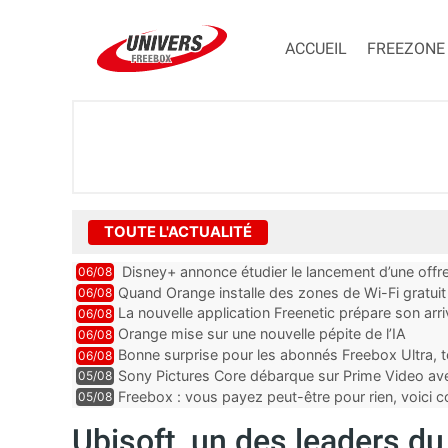
ACCUEIL
FREEZONE
TOUTE L'ACTUALITÉ
Disney+ annonce étudier le lancement d’une offre
06/08
Quand Orange installe des zones de Wi-Fi gratui
06/08
La nouvelle application Freenetic prépare son arr
06/08
abonnés Freebox, testez la
Orange mise sur une nouvelle pépite de l’IA
06/08
Bonne surprise pour les abonnés Freebox Ultra, t
06/08
inclus
Sony Pictures Core débarque sur Prime Video avec
05/08
Freebox : vous payez peut-être pour rien, voici
05/08
abonnements TV oubliés
Ubisoft, un des leaders du