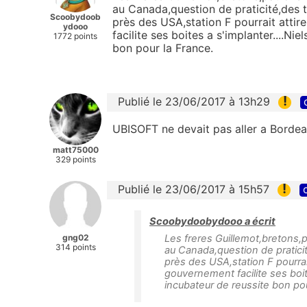
au Canada,question de praticité,des t
Scoobydoob
près des USA,station F pourrait attir
ydooo
facilite ses boites a s'implanter....Nie
1772 points
bon pour la France.
!
Publié le 23/06/2017 à 13h29
UBISOFT ne devait pas aller a Bordeau
matt75000
329 points
!
Publié le 23/06/2017 à 15h57
Scoobydoobydooo a écrit
gng02
Les freres Guillemot,bretons,p
314 points
au Canada,question de praticit
près des USA,station F pourrait
gouvernement facilite ses boites
incubateur de reussite bon pou