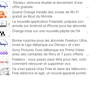
Disney+ annonce étudier le lancement d'une
offre gratuite
...
Quand Orange installe des zones de Wi-Fi
gratuit au Bout du Monde
...
La nouvelle application Freenetic prépare son
arrivée sur Android et iPhone pour les abonnés
Freebox, testez la
...
Orange mise sur une nouvelle pépite de l'IA
...
Bonne surprise pour les abonnés Freebox Ultra,
toute la Liga débarque sur Disney+ et c'est
inclus
...
Sony Pictures Core débarque sur Prime Video
avec des centaines de films et 7 jours offerts
...
Freebox : vous payez peut-être pour rien, voici
comment retrouver et supprimer vos
abonnements TV oubliés
...
Ca s'est passé chez Free et dans les télécoms :
Free dénonce et agit, un nouvel appareil pointe
le bout de son nez chez des abonnés Freebox...
...