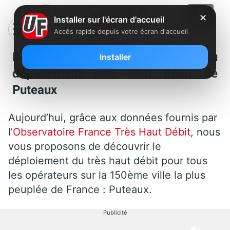
✕
Installer sur l'écran d'accueil
Accès rapide depuis votre écran d'accueil
Découvrez les cartes du
Installer
déploiement très haut débit de
Puteaux
Aujourd’hui, grâce aux données fournis par
l’
Observatoire France Très Haut Débit
, nous
vous proposons de découvrir le
déploiement du très haut débit pour tous
les opérateurs sur la 150ème ville la plus
peuplée de France : Puteaux.
Publicité