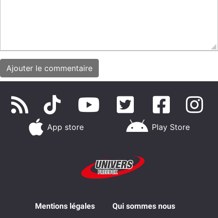
App store
Play Store
Mentions légales
Qui sommes nous