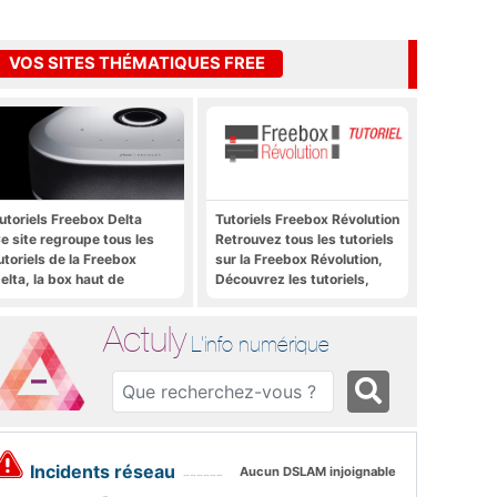
VOS SITES THÉMATIQUES FREE
utoriels Freebox Delta
Tutoriels Freebox Révolution
e site regroupe tous les
Retrouvez tous les tutoriels
utoriels de la Freebox
sur la Freebox Révolution,
elta, la box haut de
Découvrez les tutoriels,
amme de Free
trucs et astuces pour la
Freebox Révolution,
Actuly
Freebox Server, Freebox
L'info numérique
Player
Incidents réseau
Aucun DSLAM injoignable