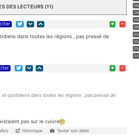
06
 DES LECTEURS (11)
06
06
+
-
citer
06
05
tidiens dans toutes les régions , pas pressé de
05
05
04
+
-
citer
 et quotidiens dans toutes les régions , pas pressé de
istaient pas sur le cuivre
Mb/s
Historique
Tester son débit