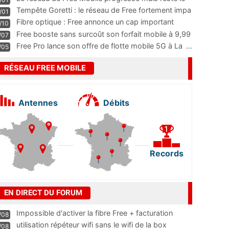
m
...
Tempête Goretti : le réseau de Free fortement impa
/01
...
Fibre optique : Free annonce un cap important
/10
pass
...
Free booste sans surcoût son forfait mobile à 9,99
/07
...
Free Pro lance son offre de flotte mobile 5G à La
...
/05
RÉSEAU FREE MOBILE
Antennes
Débits
Records
EN DIRECT DU FORUM
Impossible d'activer la fibre Free + facturation
/08
résiliation
utilisation répéteur wifi sans le wifi de la box
/08