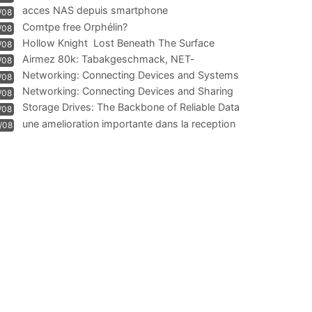
acces NAS depuis smartphone
/08
Comtpe free Orphélin?
/08
Hollow Knight  Lost Beneath The Surface
/08
Airmez 80k: Tabakgeschmack, NET-
/08
Technologie und Leistung im
Networking: Connecting Devices and Systems
/08
Networking: Connecting Devices and Sharing
/08
Information
Storage Drives: The Backbone of Reliable Data
/08
Management
une amelioration importante dans la reception
/08
WIFI