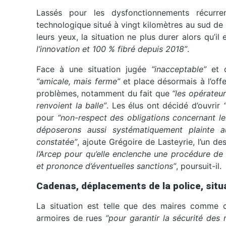
Lassés pour les dysfonctionnements récurren
technologique situé à vingt kilomètres au sud de 
leurs yeux, la situation ne plus durer alors qu’il
l’innovation et 100 % fibré depuis 2018”
.
Face à une situation jugée
“inacceptable”
et d
“amicale, mais ferme”
et place désormais à l’offe
problèmes, notamment du fait que
“les opérateu
renvoient la balle”
. Les élus ont décidé d’ouvrir
pour
“non-respect des obligations concernant le
déposerons aussi systématiquement plainte 
constatée”
, ajoute Grégoire de Lasteyrie, l’un des 
l’Arcep pour qu’elle enclenche une procédure de
et prononce d’éventuelles sanctions”
, poursuit-il.
Cadenas, déplacements de la police, situ
La situation est telle que des maires comme ce
armoires de rues
“pour garantir la sécurité des 