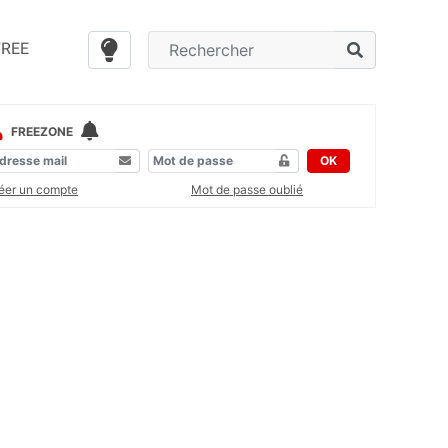
FREE
FREEZONE
OK
éer un compte
Mot de passe oublié