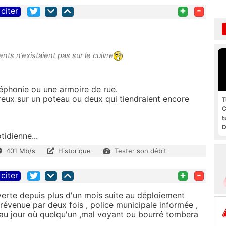
+
-
citer
nts n’existaient pas sur le cuivre
léphonie ou une armoire de rue.
ux sur un poteau ou deux qui tiendraient encore
T
C
t
D
tidienne...
g
401 Mb/s
Historique
Tester son débit
+
-
citer
erte depuis plus d'un mois suite au déploiement
évenue par deux fois , police municipale informée ,
u'au jour où quelqu'un ,mal voyant ou bourré tombera