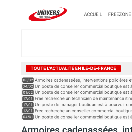
ACCUEIL
FREEZONE
TOUTE L'ACTUALITÉ EN ÎLE-DE-FRANCE
Armoires cadenassées, interventions policières et
08/02
de la fibre ne peuvent plus durer
Un poste de conseiller commercial boutique est à 
04/02
département du Val-de-Marne
Un poste de conseiller commercial boutique est à
01/02
département du Val-de-Marne
Free recherche un technicien de maintenance itin
17/01
Un poste de manager boutique est à pourvoir che
17/01
Seine-Saint-Denis
Free recherche un conseiller commercial boutique
12/01
et-Marne
Un poste de conseiller commercial boutique est à
04/01
dans les Yvelines
Armoires cadenassées, int