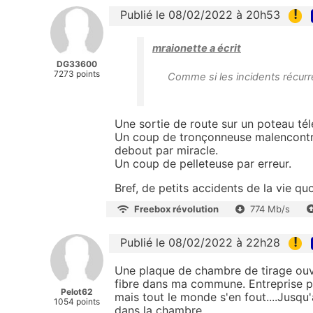
!
Publié le 08/02/2022 à 20h53
mraionette a écrit
DG33600
7273 points
Comme si les incidents récurre
Une sortie de route sur un poteau té
Un coup de tronçonneuse malencontre
debout par miracle.
Un coup de pelleteuse par erreur.
Bref, de petits accidents de la vie quo
Freebox révolution
774 Mb/s
!
Publié le 08/02/2022 à 22h28
Une plaque de chambre de tirage ouv
fibre dans ma commune. Entreprise pr
Pelot62
mais tout le monde s'en fout....Jusq
1054 points
dans la chambre ...