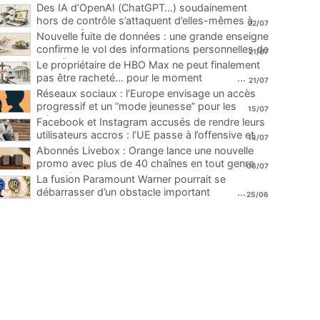
Des IA d’OpenAI (ChatGPT…) soudainement
hors de contrôle s’attaquent d’elles-mêmes à
22/07
une plateforme
...
Nouvelle fuite de données : une grande enseigne
confirme le vol des informations personnelles de
21/07
ses clients
...
Le propriétaire de HBO Max ne peut finalement
pas être racheté… pour le moment
...
21/07
Réseaux sociaux : l’Europe envisage un accès
progressif et un “mode jeunesse” pour les
15/07
mineurs
...
Facebook et Instagram accusés de rendre leurs
utilisateurs accros : l’UE passe à l’offensive et
13/07
menace d’une amende record
...
Abonnés Livebox : Orange lance une nouvelle
promo avec plus de 40 chaînes en tout genre
06/07
pour 1€
...
La fusion Paramount Warner pourrait se
débarrasser d’un obstacle important
...
25/06