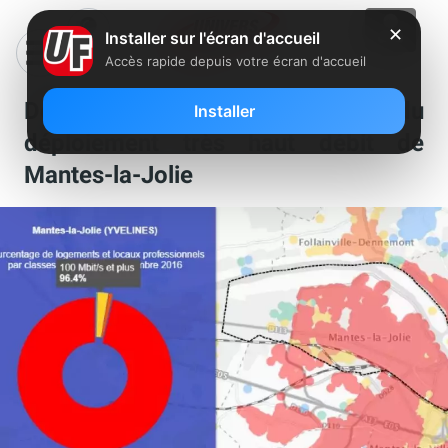
✕
Installer sur l'écran d'accueil
Accès rapide depuis votre écran d'accueil
Découvrez les cartes du
Installer
déploiement très haut débit de
Mantes-la-Jolie