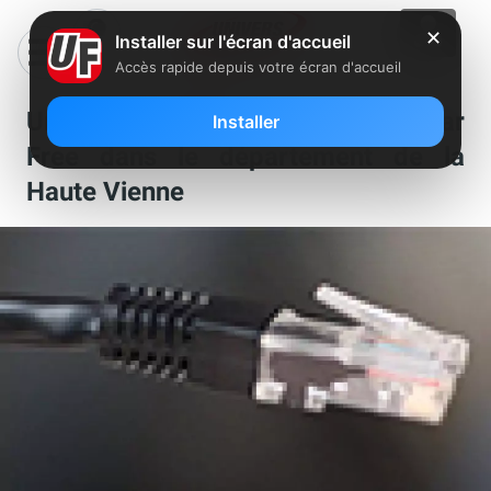
✕
Installer sur l'écran d'accueil
Accès rapide depuis votre écran d'accueil
Un nouveau NRA a été dégroupé par
Installer
Free dans le département de la
Haute Vienne