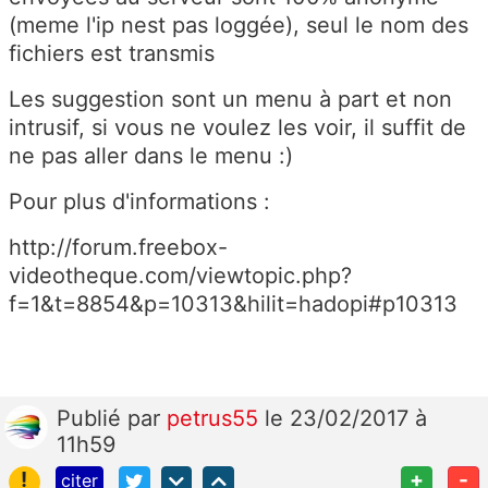
(meme l'ip nest pas loggée), seul le nom des
fichiers est transmis
Les suggestion sont un menu à part et non
intrusif, si vous ne voulez les voir, il suffit de
ne pas aller dans le menu :)
Pour plus d'informations :
http://forum.freebox-
videotheque.com/viewtopic.php?
f=1&t=8854&p=10313&hilit=hadopi#p10313
Publié
par
petrus55
le 23/02/2017 à
11h59
!
+
-
citer