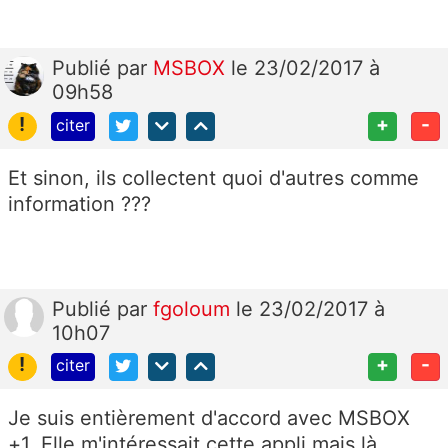
Publié
par
MSBOX
le 23/02/2017 à
09h58
!
+
-
citer
Et sinon, ils collectent quoi d'autres comme
information ???
Publié
par
fgoloum
le 23/02/2017 à
10h07
!
+
-
citer
Je suis entièrement d'accord avec MSBOX
+1. Elle m'intéressait cette appli mais là