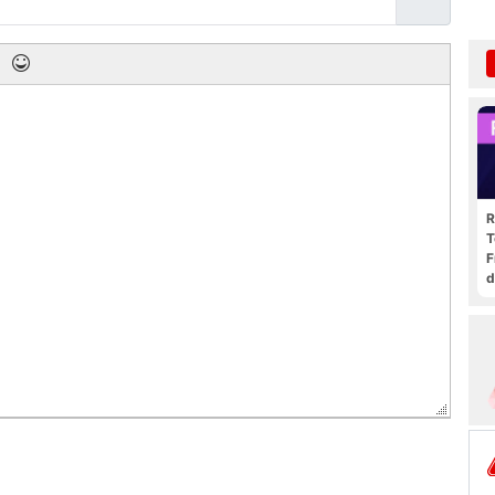
R
T
F
d