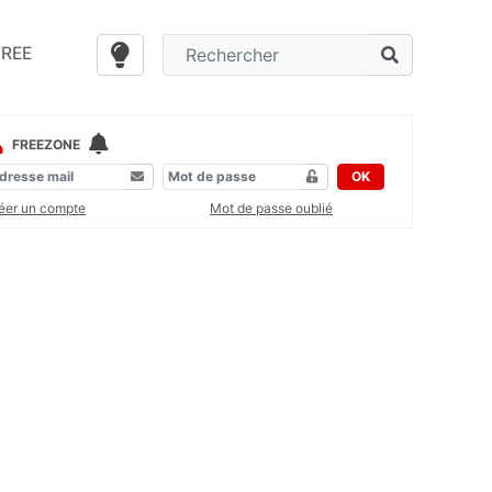
FREE
FREEZONE
OK
éer un compte
Mot de passe oublié