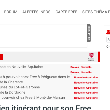
FORUM
ALERTES INFOS
CARTE FREE
SITES THÉMA-
PUBLICITÉ
Cr
assé en Nouvelle-Aquitaine
Brèves
,
Nouvelle-
Aquitaine
Brèves
,
Nouvelle-
Aquitaine
t à pourvoir chez Free à Périgueux dans le
Nouvelle-Aquitaine
 de la Charente
Nouvelle-Aquitaine
mmunes du Lot-et-Garonne
Nouvelle-Aquitaine
s de la Dordogne
Nouvelle-Aquitaine
 à pourvoir chez Free à Mont-de-Marsan
Nouvelle-Aquitaine
en itinérant pour son Free