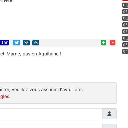
06
06
06
06
05
05
+
-
iter
05
04
-et-Marne, pas en Aquitaine !
ster, veuillez vous assurer d'avoir pris
gles
.