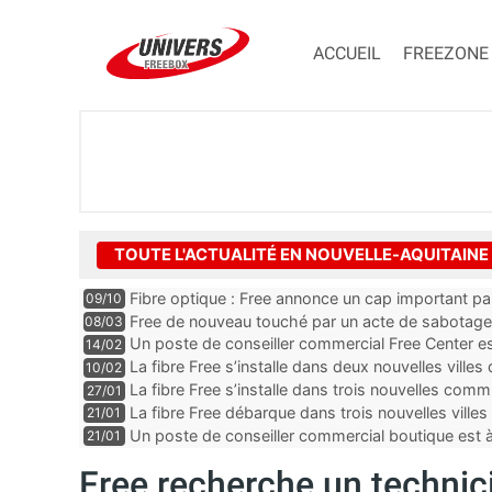
ACCUEIL
FREEZONE
TOUTE L'ACTUALITÉ EN NOUVELLE-AQUITAINE
Fibre optique : Free annonce un cap important p
09/10
Free de nouveau touché par un acte de sabotage
08/03
Un poste de conseiller commercial Free Center es
14/02
département de la Dordogne
La fibre Free s’installe dans deux nouvelles villes
10/02
La fibre Free s’installe dans trois nouvelles co
27/01
La fibre Free débarque dans trois nouvelles ville
21/01
Un poste de conseiller commercial boutique est
21/01
dans le département des Landes
Free recherche un technici