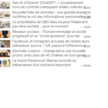
Des IA d’OpenAI (ChatGPT…) soudainement
hors de contrôle s’attaquent d’elles-mêmes à
22/07
une plateforme
...
Nouvelle fuite de données : une grande enseigne
confirme le vol des informations personnelles de
21/07
ses clients
...
Le propriétaire de HBO Max ne peut finalement
pas être racheté… pour le moment
...
21/07
Réseaux sociaux : l’Europe envisage un accès
progressif et un “mode jeunesse” pour les
15/07
mineurs
...
Facebook et Instagram accusés de rendre leurs
utilisateurs accros : l’UE passe à l’offensive et
13/07
menace d’une amende record
...
Abonnés Livebox : Orange lance une nouvelle
promo avec plus de 40 chaînes en tout genre
06/07
pour 1€
...
La fusion Paramount Warner pourrait se
débarrasser d’un obstacle important
...
25/06