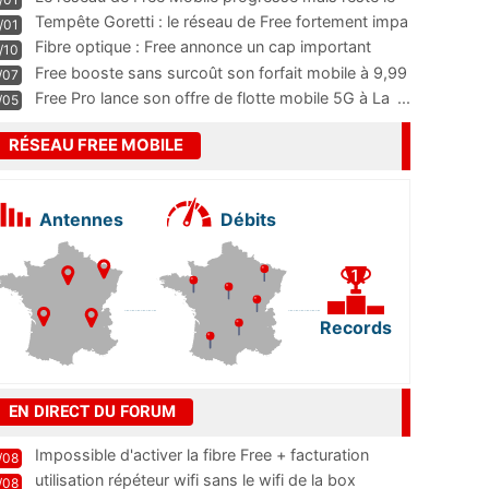
m
...
Tempête Goretti : le réseau de Free fortement impa
/01
...
Fibre optique : Free annonce un cap important
/10
pass
...
Free booste sans surcoût son forfait mobile à 9,99
/07
...
Free Pro lance son offre de flotte mobile 5G à La
...
/05
RÉSEAU FREE MOBILE
Antennes
Débits
Records
EN DIRECT DU FORUM
Impossible d'activer la fibre Free + facturation
/08
résiliation
utilisation répéteur wifi sans le wifi de la box
/08