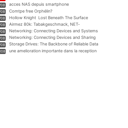
acces NAS depuis smartphone
/08
Comtpe free Orphélin?
/08
Hollow Knight  Lost Beneath The Surface
/08
Airmez 80k: Tabakgeschmack, NET-
/08
Technologie und Leistung im
Networking: Connecting Devices and Systems
/08
Networking: Connecting Devices and Sharing
/08
Information
Storage Drives: The Backbone of Reliable Data
/08
Management
une amelioration importante dans la reception
/08
WIFI