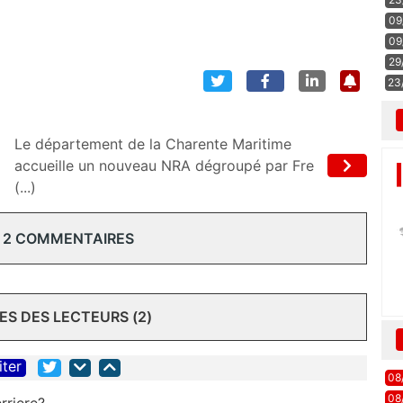
09
09
29
23
Le département de la Charente Maritime
accueille un nouveau NRA dégroupé par Fre
(...)
 2 COMMENTAIRES
S DES LECTEURS (2)
iter
08
08
rriere?