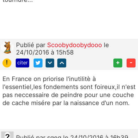
Publié
par
Scoobydoobydooo
le
24/10/2016 à 15h58
!
+
-
citer
En France on priorise l'inutilitè à
l'essentiel,les fondements sont foireux,il n'est
pas neccessaire de peindre pour une couche
de cache misére par la naissance d'un nom.
Publié
par
sgeg
le 24/10/2016 à 16h39