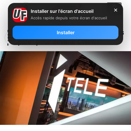
✕
Installer sur l'écran d'accueil
Accès rapide depuis votre écran d'accueil
I-Télé devra attendre “un climat plus
Installer
propice” pour devenir CNews