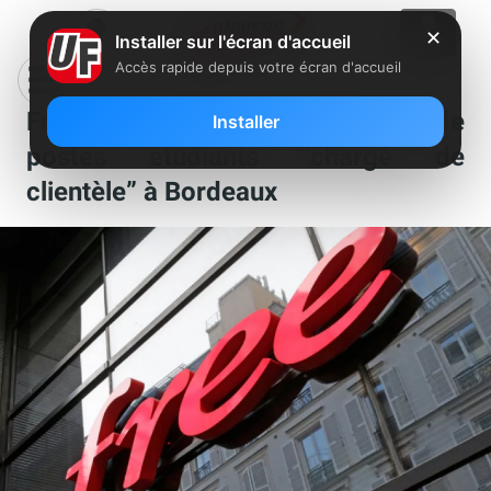
✕
Installer sur l'écran d'accueil
Accès rapide depuis votre écran d'accueil
Free recherche une vingtaine de
Installer
postes étudiants “chargé de
clientèle” à Bordeaux