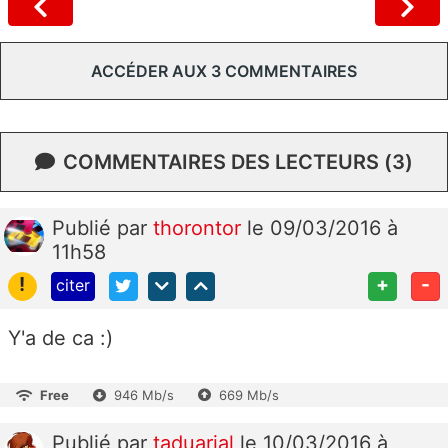
ACCÉDER AUX 3 COMMENTAIRES
COMMENTAIRES DES LECTEURS (3)
Publié
par
thorontor
le 09/03/2016 à
11h58
!
+
-
citer
Y'a de ca :)
Free
946 Mb/s
669 Mb/s
Publié
par
taduarial
le 10/03/2016 à