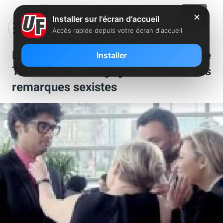
✕
Installer sur l'écran d'accueil
Accès rapide depuis votre écran d'accueil
Les personnalités de France
Installer
Télévisions s’engagent contre les
remarques sexistes