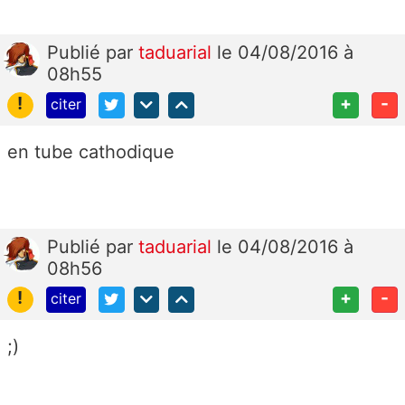
Publié
par
taduarial
le 04/08/2016 à
08h55
!
+
-
citer
en tube cathodique
Publié
par
taduarial
le 04/08/2016 à
08h56
!
+
-
citer
;)