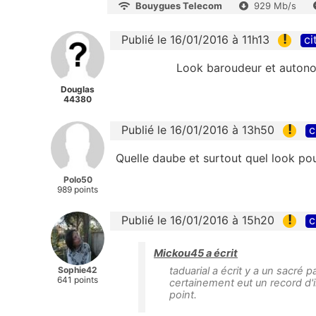
Bouygues Telecom
929 Mb/s
!
Publié le 16/01/2016 à 11h13
ci
Look baroudeur et autono
Douglas
44380
!
Publié le 16/01/2016 à 13h50
c
Quelle daube et surtout quel look pou
Polo50
989 points
!
Publié le 16/01/2016 à 15h20
c
Mickou45 a écrit
Sophie42
taduarial a écrit y a un sacré 
641 points
certainement eut un record d
point.