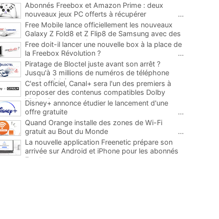
Abonnés Freebox et Amazon Prime : deux
nouveaux jeux PC offerts à récupérer
...
Free Mobile lance officiellement les nouveaux
Galaxy Z Fold8 et Z Flip8 de Samsung avec des
promos et des cadeaux
...
Free doit-il lancer une nouvelle box à la place de
la Freebox Révolution ?
...
Piratage de Bloctel juste avant son arrêt ?
Jusqu'à 3 millions de numéros de téléphone
auraient fuité
...
C'est officiel, Canal+ sera l'un des premiers à
proposer des contenus compatibles Dolby
Vision 2
...
Disney+ annonce étudier le lancement d'une
offre gratuite
...
Quand Orange installe des zones de Wi-Fi
gratuit au Bout du Monde
...
La nouvelle application Freenetic prépare son
arrivée sur Android et iPhone pour les abonnés
Freebox, testez la
...