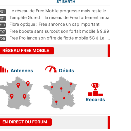
ST BARTH
Le réseau de Free Mobile progresse mais reste le
/01
m
...
Tempête Goretti : le réseau de Free fortement impa
/01
...
Fibre optique : Free annonce un cap important
/10
pass
...
Free booste sans surcoût son forfait mobile à 9,99
/07
...
Free Pro lance son offre de flotte mobile 5G à La
...
/05
RÉSEAU FREE MOBILE
Antennes
Débits
Records
EN DIRECT DU FORUM