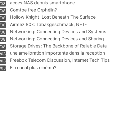
acces NAS depuis smartphone
/08
Comtpe free Orphélin?
/08
Hollow Knight  Lost Beneath The Surface
/08
Airmez 80k: Tabakgeschmack, NET-
/08
Technologie und Leistung im
Networking: Connecting Devices and Systems
/08
Networking: Connecting Devices and Sharing
/08
Information
Storage Drives: The Backbone of Reliable Data
/08
Management
une amelioration importante dans la reception
/08
WIFI
Freebox Telecom Discussion, Internet Tech Tips
/08
Communi
Fin canal plus cinéma?
/08