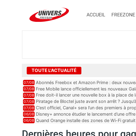
ACCUEIL
FREEZONE
TOUTE L'ACTUALITÉ
Abonnés Freebox et Amazon Prime : deux nouveau
07/08
Free Mobile lance officiellement les nouveaux Ga
07/08
des promos et des cadeaux
Free doit-il lancer une nouvelle box à la place de
07/08
Piratage de Bloctel juste avant son arrêt ? Jusqu
07/08
auraient fuité
C’est officiel, Canal+ sera l’un des premiers à 
07/08
Vision 2
Disney+ annonce étudier le lancement d’une offre 
06/08
Quand Orange installe des zones de Wi-Fi gratui
06/08
Dernières heures pour ga