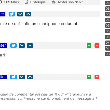
509 Mb/s
Historique
Tester son débit
06
06
ter
06
06
mie de ouf enfin un smartphone endurant
05
05
05
04
+
-
iter
04
03
rri
+
-
iter
paquet de commentaires! plus de 1000! +1 D'ailleur il y a
'inscription sur Freezone car énormément de message à 1