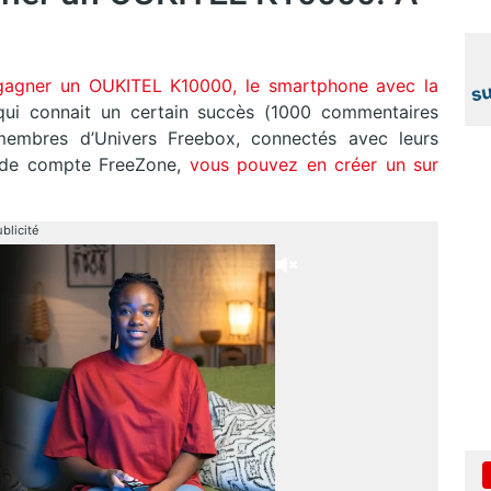
 gagner un OUKITEL K10000, le smartphone avec la
ui connait un certain succès (1000 commentaires
membres d’Univers Freebox, connectés avec leurs
s de compte FreeZone,
vous pouvez en créer un sur
blicité