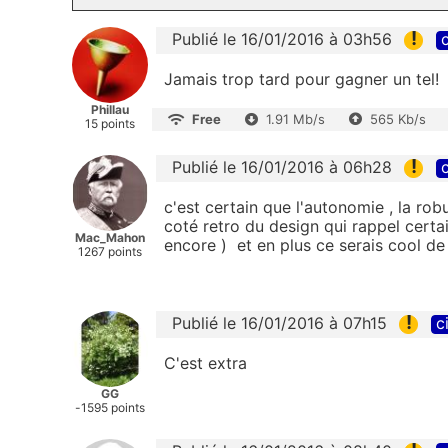
!
Publié le 16/01/2016 à 03h56
c
Jamais trop tard pour gagner un tel!
Phillau
Free
1.91 Mb/s
565 Kb/s
15 points
!
Publié le 16/01/2016 à 06h28
c
c'est certain que l'autonomie , la rob
coté retro du design qui rappel cert
Mac_Mahon
encore ) et en plus ce serais cool de
1267 points
!
Publié le 16/01/2016 à 07h15
c
C'est extra
GG
-1595 points