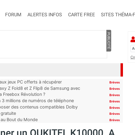
FORUM
ALERTES INFOS
CARTE FREE
SITES THÉMA-
PUBLICITÉ
Cr
x jeux PC offerts à récupérer
Brèves
laxy Z Fold8 et Z Flip8 de Samsung avec
Brèves
 la Freebox Révolution ?
Brèves
’à 3 millions de numéros de téléphone
Brèves
proposer des contenus compatibles Dolby
Brèves
gratuite
Brèves
t au Bout du Monde
Brèves
gner un OUKITEL K10000. A