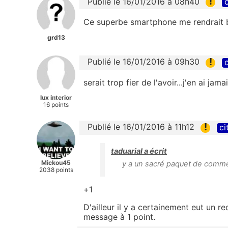
!
Publié le 16/01/2016 à 08h40
c
Ce superbe smartphone me rendrait b
grd13
!
Publié le 16/01/2016 à 09h30
c
serait trop fier de l'avoir...j'en ai jam
lux interior
16 points
!
Publié le 16/01/2016 à 11h12
ci
taduarial a écrit
Mickou45
y a un sacré paquet de comme
2038 points
+1
D'ailleur il y a certainement eut un 
message à 1 point.