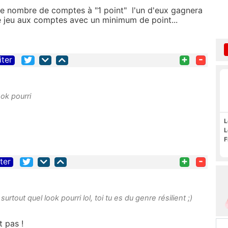
le nombre de comptes à "1 point" l'un d'eux gagnera
r le jeu aux comptes avec un minimum de point...
+
-
iter
ook pourri
L
L
F
+
-
iter
urtout quel look pourri lol, toi tu es du genre résilient ;)
t pas !