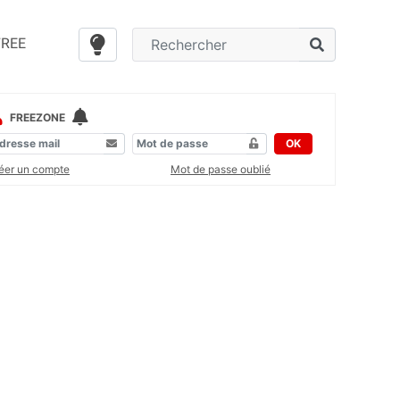
FREE
FREEZONE
OK
éer un compte
Mot de passe oublié