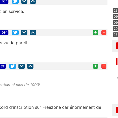
iter
23
ien service.
09
09
29
+
-
iter
23
ais vu de pareil
+
-
ter
ntaires! plus de 1000!
record d'inscription sur Freezone car énormément de