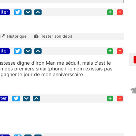
+
-
iter
Historique
Tester son débit
+
-
iter
ustesse digne d'Iron Man me séduit, mais c'est le
ain des premiers smartphone ( le nom existais pas
 gagner le jour de mon anniverssaire
+
-
iter