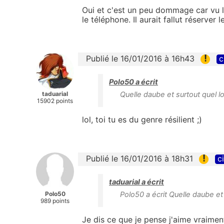
Oui et c'est un peu dommage car vu 
le téléphone. Il aurait fallut réserve
!
Publié le 16/01/2016 à 16h43
c
Polo50 a écrit
taduarial
Quelle daube et surtout quel l
15902 points
lol, toi tu es du genre résilient ;)
!
Publié le 16/01/2016 à 18h31
c
taduarial a écrit
Polo50
Polo50 a écrit Quelle daube et s
989 points
Je dis ce que je pense j'aime vraimen