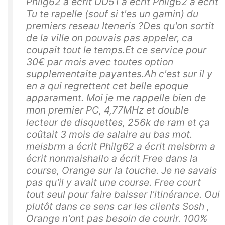
Philg62 a écrit DD51 a écrit Philg62 a écrit
Tu te rapelle (souf si t'es un gamin) du
premiers reseau Iteneris ?Des qu'on sortit
de la ville on pouvais pas appeler, ca
coupait tout le temps.Et ce service pour
30€ par mois avec toutes option
supplementaite payantes.Ah c'est sur il y
en a qui regrettent cet belle epoque
apparament. Moi je me rappelle bien de
mon premier PC, 4,77MHz et double
lecteur de disquettes, 256k de ram et ça
coûtait 3 mois de salaire au bas mot.
meisbrm a écrit Philg62 a écrit meisbrm a
écrit nonmaishallo a écrit Free dans la
course, Orange sur la touche. Je ne savais
pas qu'il y avait une course. Free court
tout seul pour faire baisser l'itinérance. Oui
plutôt dans ce sens car les clients Sosh ,
Orange n'ont pas besoin de courir. 100%