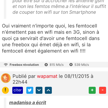
pour être sur d'accrocher les antenne gsm
et non les femtos même.a l'intérieur il suffit
de couper ton wifi sur ton Smartphone
Oui vraiment n'importe quoi, les femtocell
n'émettent pas en wifi mais en 3G, sinon à
quoi ça servirait d'avoir une femtocell dans
une freebox qui émet déjà en wifi, si la
femtocell émet également en wifi !!!!
Freebox révolution
815 Mb/s
539 Mb/s
Publié
par
wapamat
le 08/11/2015 à
22h44
!
+
-
citer
madaniso a écrit