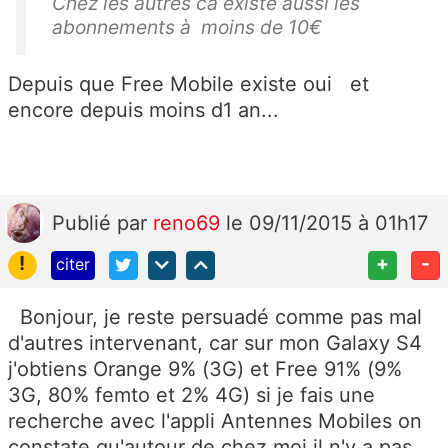
Chez les autres ca existe aussi les
abonnements à moins de 10€
Depuis que Free Mobile existe oui et
encore depuis moins d1 an...
Publié
par
reno69
le 09/11/2015 à 01h17
!
+
-
citer
Bonjour, je reste persuadé comme pas mal
d'autres intervenant, car sur mon Galaxy S4
j'obtiens Orange 9% (3G) et Free 91% (9%
3G, 80% femto et 2% 4G) si je fais une
recherche avec l'appli Antennes Mobiles on
constate qu'autour de chez moi il n'y a pas