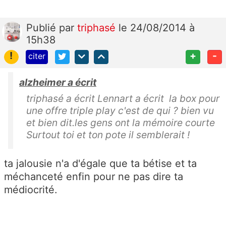
Publié
par
triphasé
le 24/08/2014 à
15h38
!
+
-
citer
alzheimer a écrit
triphasé a écrit Lennart a écrit la box pour
une offre triple play c'est de qui ? bien vu
et bien dit.les gens ont la mémoire courte
Surtout toi et ton pote il semblerait !
ta jalousie n'a d'égale que ta bétise et ta
méchanceté enfin pour ne pas dire ta
médiocrité.