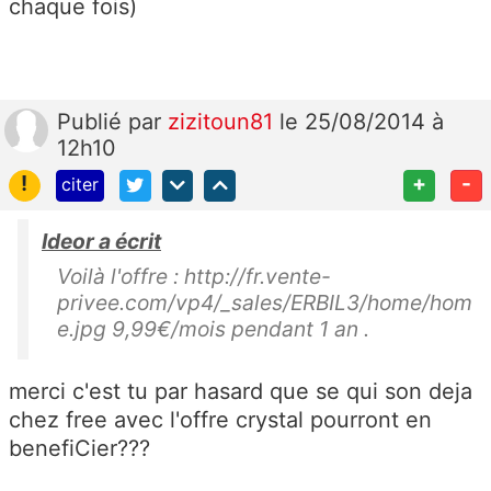
chaque fois)
Publié
par
zizitoun81
le 25/08/2014 à
12h10
!
+
-
citer
Ideor a écrit
Voilà l'offre : http://fr.vente-
privee.com/vp4/_sales/ERBIL3/home/hom
e.jpg 9,99€/mois pendant 1 an .
merci c'est tu par hasard que se qui son deja
chez free avec l'offre crystal pourront en
benefiCier???