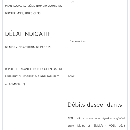
100€
MÊME LOCAL AU MÊME NOM AU COURS DU
DERNIER MOIS, HORS CLNS
DÉLAI INDICATIF
1 à 4 semaines
DE MISE À DISPOSITION DE L’ACCÈS
DÉPOT DE GARANTIE (NON EXIGÉ EN CAS DE
PAIEMENT DU FORFAIT PAR PRÉLEVEMENT
400€
AUTOMATIQUE)
Débits descendants
ADSL: débit descendant atteignable en général
entre 1Mbit/s et 15Mbit/s - VDSL: débit