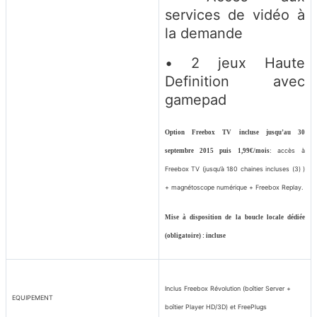
services de vidéo à
la demande
• 2 jeux Haute
Definition avec
gamepad
Option Freebox TV incluse jusqu’au 30
: accès à
septembre 2015 puis 1,99€/mois
Freebox TV (jusqu’à 180 chaines incluses
(3)
)
+ magnétoscope numérique + Freebox Replay.
Mise à disposition de la boucle locale dédiée
(obligatoire) : incluse
Inclus Freebox Révolution (boîtier Server +
EQUIPEMENT
boîtier Player HD/3D) et FreePlugs