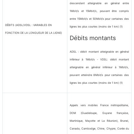
descendant atteignable en général entre
1Mbit/s et 15Mbit/s, pouvant être compris
entre 15Mbit/s et 50Mbit/s pour certaines des
DÉBITS (ADSL/VDSL : VARIABLES EN
lignes les plus courtes (moins de 1 km)
(1)
FONCTION DE LA LONGUEUR DE LA LIGNE)
Débits montants
ADSL : débit montant atteignable en général
inférieur à 1Mbit/s - VDSL: débit montant
atteignable en général inférieur à 1Mbit/s,
pouvant atteindre 8Mbit/s pour certaines des
lignes les plus courtes (moins de 1 km)
(1)
Appels vers mobiles France métropolitaine,
DOM (Guadeloupe, Guyane française,
Martinique, Mayotte et La Réunion), Brunei,
Canada, Cambodge, Chine, Chypre, Corée du