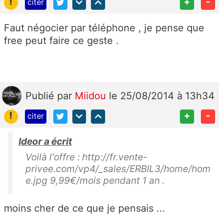
!
+
-
citer
Faut négocier par téléphone , je pense que
free peut faire ce geste .
Publié
par
Miidou
le 25/08/2014 à 13h34
!
+
-
citer
Ideor a écrit
Voilà l'offre : http://fr.vente-
privee.com/vp4/_sales/ERBIL3/home/hom
e.jpg 9,99€/mois pendant 1 an .
moins cher de ce que je pensais ...