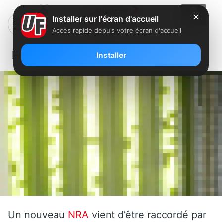
✕
Installer sur l'écran d'accueil
Accès rapide depuis votre écran d'accueil
Free: Un nouveau NRA en Aquitaine
Installer
Un nouveau
NRA
vient d’être raccordé par