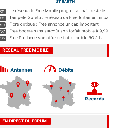
ST BARTH
Le réseau de Free Mobile progresse mais reste le
/01
m
...
Tempête Goretti : le réseau de Free fortement impa
/01
...
Fibre optique : Free annonce un cap important
/10
pass
...
Free booste sans surcoût son forfait mobile à 9,99
/07
...
Free Pro lance son offre de flotte mobile 5G à La
...
/05
RÉSEAU FREE MOBILE
Antennes
Débits
Records
EN DIRECT DU FORUM