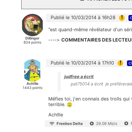
!
Publié le 10/03/2014 à 16h28
c
"est quand-même révélateur d'un sér
Dillinger
---->
COMMENTAIRES DES LECTEUR
834 points
!
Publié le 10/03/2014 à 17h10
c
judfree a écrit
Ach!lle
pat75014 a écrit je préférera
1443 points
Méfies toi, j'en connais des trolls q
terrible.
Ach!lle
Freebox Delta
29.06 Mb/s