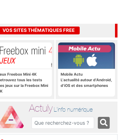
VOS SITES THÉMATIQUES FREE
eux Freebox Mini 4K
Mobile Actu
etrouvez tous les tests
L'actualité autour d'Android,
es jeux sur la Freebox Mini
d'iOS et des smartphones
K
Actuly
L'info numérique