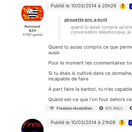
!
Publié le 10/03/2014 à 20h26
girouette pro. a écrit
Normand
quand tu auras compris qu'une
BZH
conversation téléphonique, je 
11187 points
Quand tu auras compris ce que perme
aussi
Pour le moment tes commentaires tout
Si tu étais si cultivé dans ce domain
incapable de faire
A part faire la barbot, tu n'es capable
Quand est-ce que l'on fout dehors ce
Freebox révolution
815 Mb/s
!
Publié le 10/03/2014 à 21h09
c