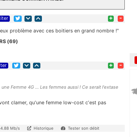
+
-
iter
ieux problème avec ces boitiers en grand nombre !"
S (69)
+
-
iter
is une Femme 4G ... Les femmes aussi ! Ce serait l'extase
ui vont clamer, qu'une femme low-cost c'est pas
14.88 Mb/s
Historique
Tester son débit