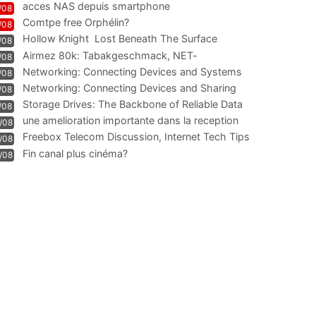
acces NAS depuis smartphone
/08
Comtpe free Orphélin?
/08
Hollow Knight  Lost Beneath The Surface
/08
Airmez 80k: Tabakgeschmack, NET-
/08
Technologie und Leistung im
Networking: Connecting Devices and Systems
/08
Networking: Connecting Devices and Sharing
/08
Information
Storage Drives: The Backbone of Reliable Data
/08
Management
une amelioration importante dans la reception
/08
WIFI
Freebox Telecom Discussion, Internet Tech Tips
/08
Communi
Fin canal plus cinéma?
/08