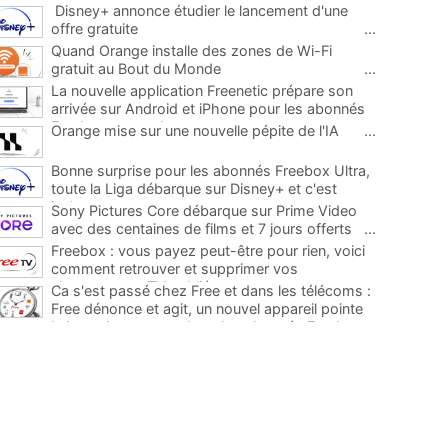
Disney+ annonce étudier le lancement d'une
offre gratuite
...
Quand Orange installe des zones de Wi-Fi
gratuit au Bout du Monde
...
La nouvelle application Freenetic prépare son
arrivée sur Android et iPhone pour les abonnés
Freebox, testez la
...
Orange mise sur une nouvelle pépite de l'IA
...
Bonne surprise pour les abonnés Freebox Ultra,
toute la Liga débarque sur Disney+ et c'est
inclus
...
Sony Pictures Core débarque sur Prime Video
avec des centaines de films et 7 jours offerts
...
Freebox : vous payez peut-être pour rien, voici
comment retrouver et supprimer vos
abonnements TV oubliés
...
Ca s'est passé chez Free et dans les télécoms :
Free dénonce et agit, un nouvel appareil pointe
le bout de son nez chez des abonnés Freebox...
...