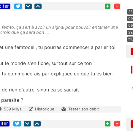
+
-
citer
23
09
09
 femto, ça sert à avoir un signal pour pouvoir entamer une
crois que ça sera bon ...
29
23
t une femtocell, tu pourras commencer à parler toi
 le monde s'en fiche, surtout sur ce ton
e, tu commencerais par expliquer, ce que tu es bien
 de rien d'autre, sinon ça se saurait
 parasite ?
539 Mb/s
Historique
Tester son débit
+
-
iter