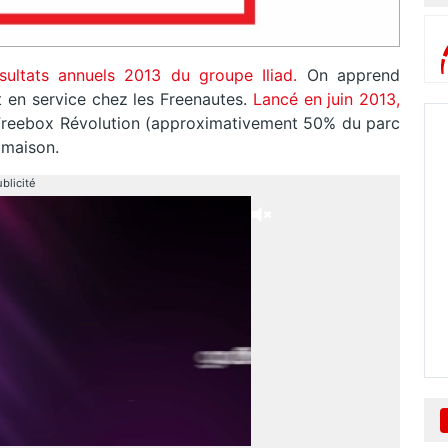
ultats annuels 2013 du groupe Iliad.
On apprend
en service chez les Freenautes.
Lancé en juin 2013,
e la Freebox Révolution (approximativement 50% du parc
 maison.
blicité