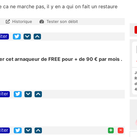
 ca ne marche pas, il y en a qui on fait un restaure
Historique
Tester son débit
iter
ter cet arnaqueur de FREE pour + de 90 € par mois .
J
R
d
4
iter
+
-
iter