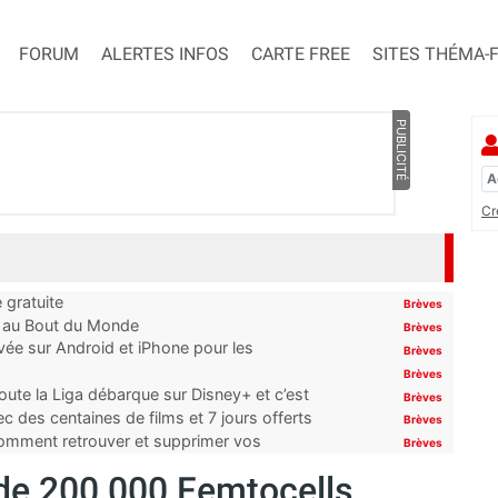
FORUM
ALERTES INFOS
CARTE FREE
SITES THÉMA-
PUBLICITÉ
Cr
 gratuite
Brèves
t au Bout du Monde
Brèves
ivée sur Android et iPhone pour les
Brèves
Brèves
oute la Liga débarque sur Disney+ et c’est
Brèves
 des centaines de films et 7 jours offerts
Brèves
 comment retrouver et supprimer vos
Brèves
 de 200 000 Femtocells