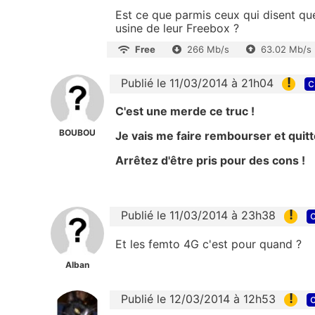
Est ce que parmis ceux qui disent que
usine de leur Freebox ?
Free
266 Mb/s
63.02 Mb/s
!
Publié le 11/03/2014 à 21h04
c
C'est une merde ce truc !
BOUBOU
Je vais me faire rembourser et quit
Arrêtez d'être pris pour des cons !
!
Publié le 11/03/2014 à 23h38
c
Et les femto 4G c'est pour quand ?
Alban
!
Publié le 12/03/2014 à 12h53
c