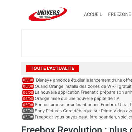
ACCUEIL
FREEZONE
TOUTE L'ACTUALITÉ
Disney+ annonce étudier le lancement d’une offre
06/08
Quand Orange installe des zones de Wi-Fi gratui
06/08
La nouvelle application Freenetic prépare son arr
06/08
abonnés Freebox, testez la
Orange mise sur une nouvelle pépite de l’IA
06/08
Bonne surprise pour les abonnés Freebox Ultra, t
06/08
inclus
Sony Pictures Core débarque sur Prime Video avec
05/08
Freebox : vous payez peut-être pour rien, voici
05/08
abonnements TV oubliés
Freebox Revolution : plus