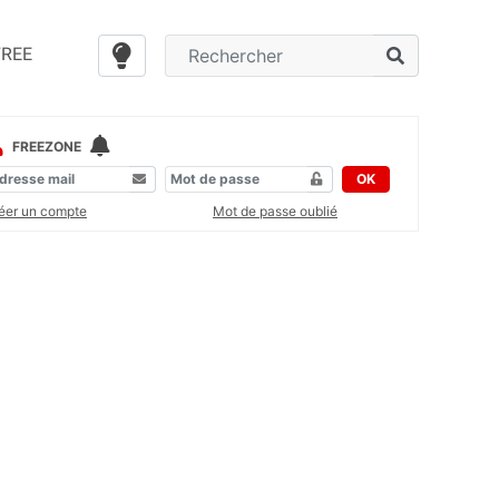
FREE
FREEZONE
OK
éer un compte
Mot de passe oublié