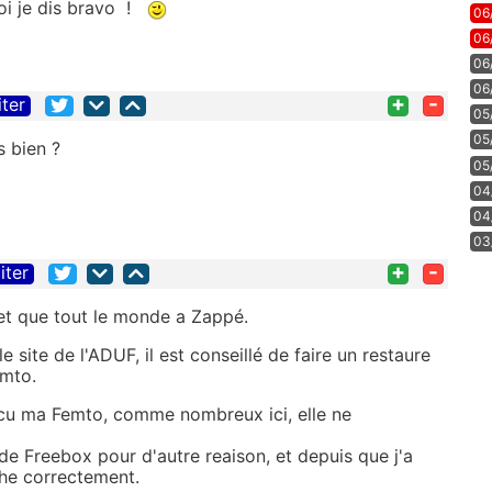
oi je dis bravo !
06
06
06
06
+
-
iter
05
05
 bien ?
05
04
04
03
+
-
iter
t et que tout le monde a Zappé.
 site de l'ADUF, il est conseillé de faire un restaure
emto.
ecu ma Femto, comme nombreux ici, elle ne
de Freebox pour d'autre reaison, et depuis que j'a
he correctement.