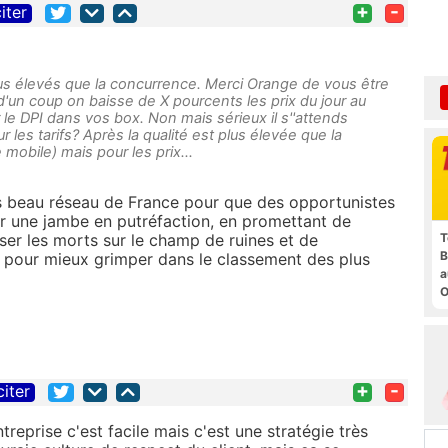
+
-
iter
lus élevés que la concurrence. Merci Orange de vous être
un coup on baisse de X pourcents les prix du jour au
le DPI dans vos box. Non mais sérieux il s''attends
 les tarifs? Après la qualité est plus élevée que la
mobile) mais pour les prix...
us beau réseau de France pour que des opportunistes
sur une jambe en putréfaction, en promettant de
T
sser les morts sur le champ de ruines et de
B
u pour mieux grimper dans le classement des plus
a
O
t
+
-
citer
reprise c'est facile mais c'est une stratégie très