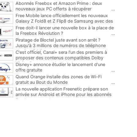
Abonnés Freebox et Amazon Prime : deux
nouveaux jeux PC offerts à récupérer
...
Free Mobile lance officiellement les nouveaux
Galaxy Z Fold8 et Z Flip8 de Samsung avec des
promos et des cadeaux
...
Free doit-il lancer une nouvelle box à la place de
la Freebox Révolution ?
...
Piratage de Bloctel juste avant son arrêt ?
Jusqu'à 3 millions de numéros de téléphone
auraient fuité
...
C'est officiel, Canal+ sera l'un des premiers à
proposer des contenus compatibles Dolby
Vision 2
...
Disney+ annonce étudier le lancement d'une
offre gratuite
...
Quand Orange installe des zones de Wi-Fi
gratuit au Bout du Monde
...
La nouvelle application Freenetic prépare son
arrivée sur Android et iPhone pour les abonnés
Freebox, testez la
...