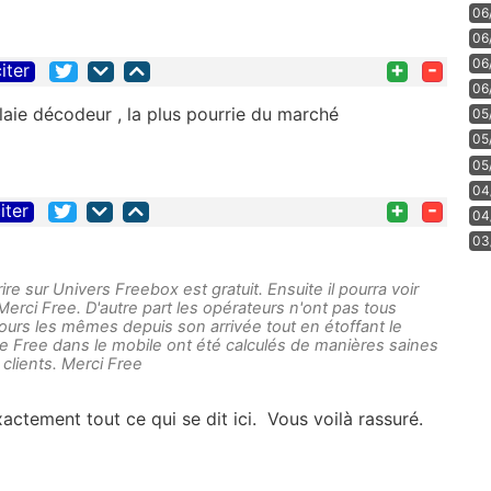
06
06
06
+
-
iter
06
laie décodeur , la plus pourrie du marché
05
05
05
04
+
-
iter
04
03
crire sur Univers Freebox est gratuit. Ensuite il pourra voir
erci Free. D'autre part les opérateurs n'ont pas tous
ujours les mêmes depuis son arrivée tout en étoffant le
de Free dans le mobile ont été calculés de manières saines
 clients. Merci Free
t exactement tout ce qui se dit ici. Vous voilà rassuré.