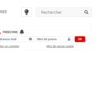
FREE
FREEZONE
OK
éer un compte
Mot de passe oublié