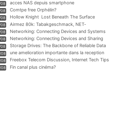
acces NAS depuis smartphone
/08
Comtpe free Orphélin?
/08
Hollow Knight  Lost Beneath The Surface
/08
Airmez 80k: Tabakgeschmack, NET-
/08
Technologie und Leistung im
Networking: Connecting Devices and Systems
/08
Networking: Connecting Devices and Sharing
/08
Information
Storage Drives: The Backbone of Reliable Data
/08
Management
une amelioration importante dans la reception
/08
WIFI
Freebox Telecom Discussion, Internet Tech Tips
/08
Communi
Fin canal plus cinéma?
/08