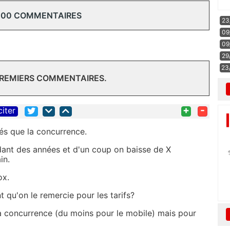
100 COMMENTAIRES
23
09
09
29
23
PREMIERS COMMENTAIRES.
+
-
citer
vés que la concurrence.
ant des années et d'un coup on baisse de X
in.
ox.
t qu'on le remercie pour les tarifs?
la concurrence (du moins pour le mobile) mais pour