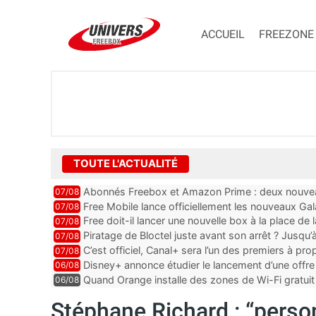
ACCUEIL
FREEZONE
TOUTE L'ACTUALITÉ
Abonnés Freebox et Amazon Prime : deux nouveau
07/08
Free Mobile lance officiellement les nouveaux Ga
07/08
des promos et des cadeaux
Free doit-il lancer une nouvelle box à la place de
07/08
Piratage de Bloctel juste avant son arrêt ? Jusqu
07/08
auraient fuité
C’est officiel, Canal+ sera l’un des premiers à 
07/08
Vision 2
Disney+ annonce étudier le lancement d’une offre 
06/08
Quand Orange installe des zones de Wi-Fi gratui
06/08
Stéphane Richard : “perso