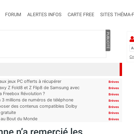
FORUM
ALERTES INFOS
CARTE FREE
SITES THÉMA-
PUBLICITÉ
Cr
x jeux PC offerts à récupérer
Brèves
laxy Z Fold8 et Z Flip8 de Samsung avec
Brèves
 la Freebox Révolution ?
Brèves
’à 3 millions de numéros de téléphone
Brèves
proposer des contenus compatibles Dolby
Brèves
gratuite
Brèves
t au Bout du Monde
Brèves
nne n’a remercié les