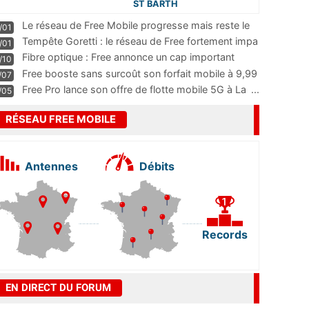
ST BARTH
Le réseau de Free Mobile progresse mais reste le
/01
m
...
Tempête Goretti : le réseau de Free fortement impa
/01
...
Fibre optique : Free annonce un cap important
/10
pass
...
Free booste sans surcoût son forfait mobile à 9,99
/07
...
Free Pro lance son offre de flotte mobile 5G à La
...
/05
RÉSEAU FREE MOBILE
Antennes
Débits
Records
EN DIRECT DU FORUM