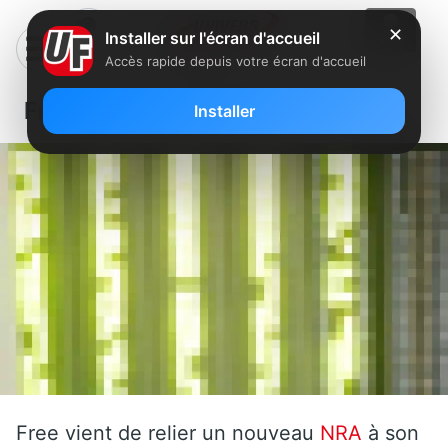
✕
Installer sur l'écran d'accueil
Accès rapide depuis votre écran d'accueil
Free: Un nouveau NRA en Aquitaine
Installer
Free vient de relier un nouveau
NRA
à son