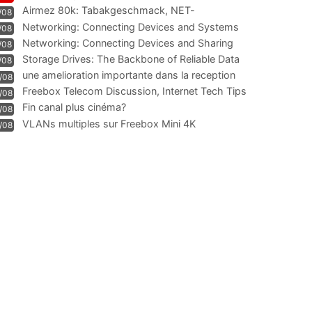
Airmez 80k: Tabakgeschmack, NET-
/08
Technologie und Leistung im
Networking: Connecting Devices and Systems
/08
Networking: Connecting Devices and Sharing
/08
Information
Storage Drives: The Backbone of Reliable Data
/08
Management
une amelioration importante dans la reception
/08
WIFI
Freebox Telecom Discussion, Internet Tech Tips
/08
Communi
Fin canal plus cinéma?
/08
VLANs multiples sur Freebox Mini 4K
/08