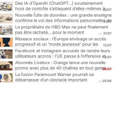
Des IA d’OpenAI (ChatGPT…) soudainement
hors de contrôle s’attaquent d’elles-mêmes à
22/07
une plateforme
...
Nouvelle fuite de données : une grande enseigne
confirme le vol des informations personnelles de
21/07
ses clients
...
Le propriétaire de HBO Max ne peut finalement
pas être racheté… pour le moment
...
21/07
Réseaux sociaux : l’Europe envisage un accès
progressif et un “mode jeunesse” pour les
15/07
mineurs
...
Facebook et Instagram accusés de rendre leurs
utilisateurs accros : l’UE passe à l’offensive et
13/07
menace d’une amende record
...
Abonnés Livebox : Orange lance une nouvelle
promo avec plus de 40 chaînes en tout genre
06/07
pour 1€
...
La fusion Paramount Warner pourrait se
débarrasser d’un obstacle important
...
25/06