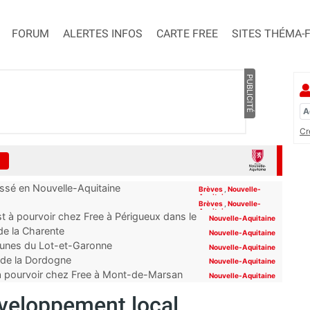
FORUM
ALERTES INFOS
CARTE FREE
SITES THÉMA-
PUBLICITÉ
Cr
assé en Nouvelle-Aquitaine
Brèves
,
Nouvelle-
Aquitaine
Brèves
,
Nouvelle-
Aquitaine
t à pourvoir chez Free à Périgueux dans le
Nouvelle-Aquitaine
 de la Charente
Nouvelle-Aquitaine
mmunes du Lot-et-Garonne
Nouvelle-Aquitaine
s de la Dordogne
Nouvelle-Aquitaine
 à pourvoir chez Free à Mont-de-Marsan
Nouvelle-Aquitaine
éveloppement local