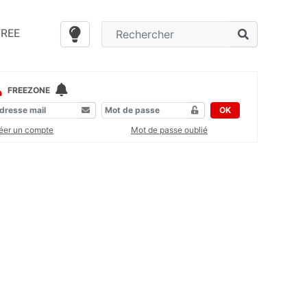
FREE
FREEZONE
OK
éer un compte
Mot de passe oublié