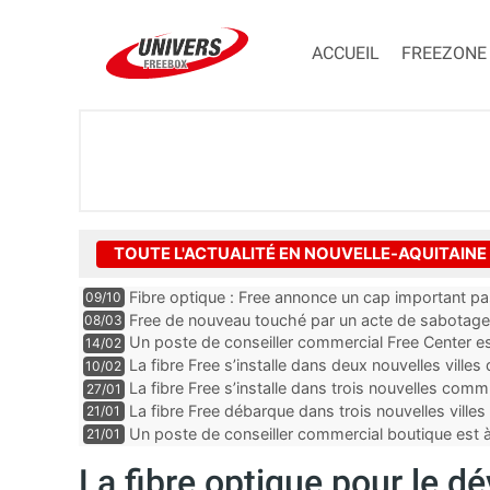
ACCUEIL
FREEZONE
TOUTE L'ACTUALITÉ EN NOUVELLE-AQUITAINE
Fibre optique : Free annonce un cap important p
09/10
Free de nouveau touché par un acte de sabotage
08/03
Un poste de conseiller commercial Free Center es
14/02
département de la Dordogne
La fibre Free s’installe dans deux nouvelles villes
10/02
La fibre Free s’installe dans trois nouvelles co
27/01
La fibre Free débarque dans trois nouvelles ville
21/01
Un poste de conseiller commercial boutique est
21/01
dans le département des Landes
La fibre optique pour le d