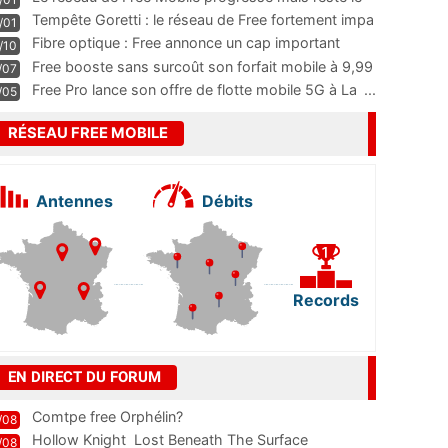
m
...
Tempête Goretti : le réseau de Free fortement impa
/01
...
Fibre optique : Free annonce un cap important
/10
pass
...
Free booste sans surcoût son forfait mobile à 9,99
/07
...
Free Pro lance son offre de flotte mobile 5G à La
...
/05
RÉSEAU FREE MOBILE
Antennes
Débits
Records
EN DIRECT DU FORUM
Comtpe free Orphélin?
/08
Hollow Knight  Lost Beneath The Surface
/08