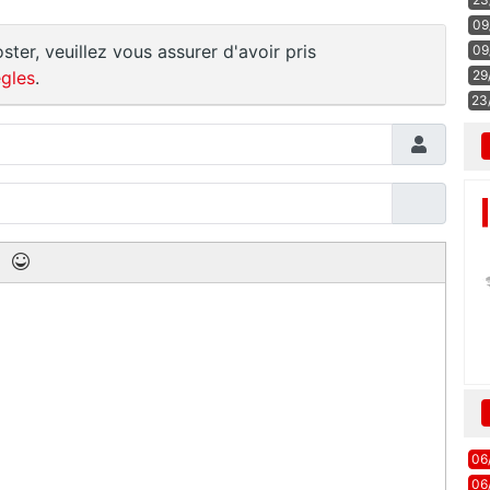
09
ster, veuillez vous assurer d'avoir pris
09
gles
.
29
23
06
06