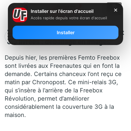
✕
Installer sur l'écran d'accueil
Accès rapide depuis votre écran d'accueil
Les premières Femto Freebox ont
Installer
été livrées : déballage en images
Depuis hier, les premières Femto Freebox
sont livrées aux Freenautes qui en font la
demande. Certains chanceux l’ont reçu ce
matin par Chronopost. Ce mini-relais 3G,
qui s’insère à l’arrière de la Freebox
Révolution, permet d’améliorer
considérablement la couverture 3G à la
maison.