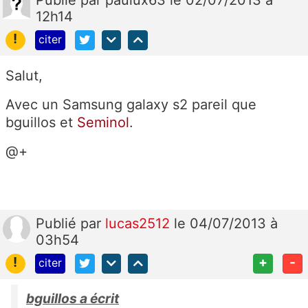
Publié
par
paulux63
le 02/07/2013 à
12h14
!
citer
Salut,
Avec un Samsung galaxy s2 pareil que
bguillos et
Seminol
.
@+
Publié
par
lucas2512
le 04/07/2013 à
03h54
!
+
-
citer
bguillos a écrit