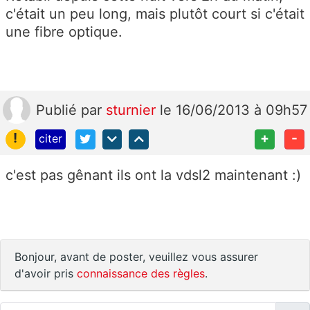
c'était un peu long, mais plutôt court si c'était
une fibre optique.
Publié
par
sturnier
le 16/06/2013 à 09h57
!
+
-
citer
c'est pas gênant ils ont la vdsl2 maintenant :)
Bonjour, avant de poster, veuillez vous assurer
d'avoir pris
connaissance des règles
.