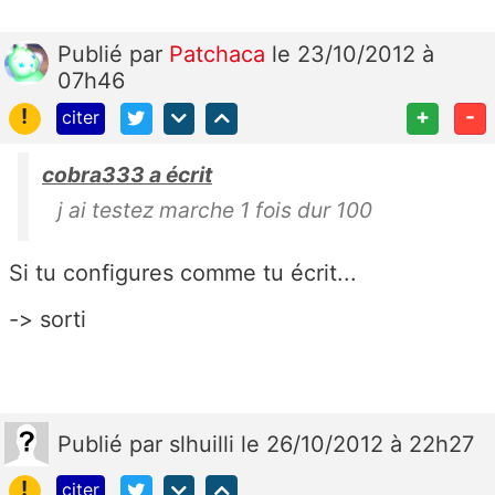
Publié
par
Patchaca
le 23/10/2012 à
07h46
!
+
-
citer
cobra333 a écrit
j ai testez marche 1 fois dur 100
Si tu configures comme tu écrit...
-> sorti
Publié
par
slhuilli
le 26/10/2012 à 22h27
!
citer