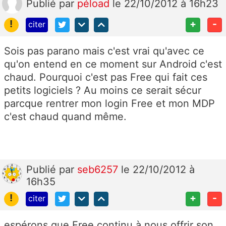
Publié
par
péload
le 22/10/2012 à 16h23
!
+
-
citer
Sois pas parano mais c'est vrai qu'avec ce
qu'on entend en ce moment sur Android c'est
chaud. Pourquoi c'est pas Free qui fait ces
petits logiciels ? Au moins ce serait sécur
parcque rentrer mon login Free et mon MDP
c'est chaud quand même.
Publié
par
seb6257
le 22/10/2012 à
16h35
!
+
-
citer
espérons que Free continu à nous offrir son