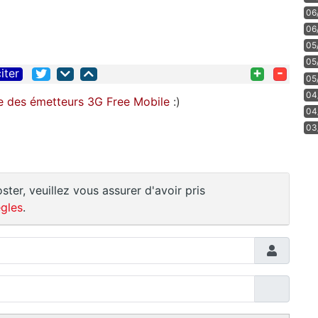
06
06
05
05
+
-
iter
05
04
e des émetteurs 3G Free Mobile
:)
04
03
ster, veuillez vous assurer d'avoir pris
gles
.