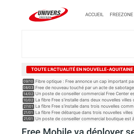
ACCUEIL
FREEZONE
TOUTE L'ACTUALITÉ EN NOUVELLE-AQUITAINE
Fibre optique : Free annonce un cap important p
09/10
Free de nouveau touché par un acte de sabotage
08/03
Un poste de conseiller commercial Free Center es
14/02
département de la Dordogne
La fibre Free s’installe dans deux nouvelles villes
10/02
La fibre Free s’installe dans trois nouvelles co
27/01
La fibre Free débarque dans trois nouvelles ville
21/01
Un poste de conseiller commercial boutique est
21/01
dans le département des Landes
Free Mobile va déployer s