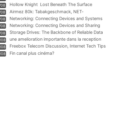
Hollow Knight  Lost Beneath The Surface
/08
Airmez 80k: Tabakgeschmack, NET-
/08
Technologie und Leistung im
Networking: Connecting Devices and Systems
/08
Networking: Connecting Devices and Sharing
/08
Information
Storage Drives: The Backbone of Reliable Data
/08
Management
une amelioration importante dans la reception
/08
WIFI
Freebox Telecom Discussion, Internet Tech Tips
/08
Communi
Fin canal plus cinéma?
/08