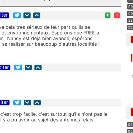
09
+
-
09
iter
29
ve cela très sérieux de leur part qu'ils se
23
é et environnementaux. Espérons que FREE a
r : Nancy est déjà bien avancé, espérons
e réaliser sur beaucoup d'autres localités !
citer
iter
'est trop facile, c'est surtout qu'ils n'ont pas le
 y a pu avoir au sujet des antennes relais.
06
06