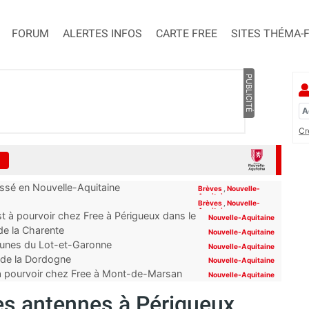
FORUM
ALERTES INFOS
CARTE FREE
SITES THÉMA-
PUBLICITÉ
Cr
assé en Nouvelle-Aquitaine
Brèves
,
Nouvelle-
Aquitaine
Brèves
,
Nouvelle-
Aquitaine
t à pourvoir chez Free à Périgueux dans le
Nouvelle-Aquitaine
 de la Charente
Nouvelle-Aquitaine
mmunes du Lot-et-Garonne
Nouvelle-Aquitaine
s de la Dordogne
Nouvelle-Aquitaine
 à pourvoir chez Free à Mont-de-Marsan
Nouvelle-Aquitaine
es antennes à Périgueux