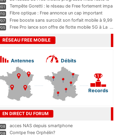
m
...
Tempête Goretti : le réseau de Free fortement impa
/01
...
Fibre optique : Free annonce un cap important
/10
pass
...
Free booste sans surcoût son forfait mobile à 9,99
/07
...
Free Pro lance son offre de flotte mobile 5G à La
...
/05
RÉSEAU FREE MOBILE
Antennes
Débits
Records
EN DIRECT DU FORUM
acces NAS depuis smartphone
/08
Comtpe free Orphélin?
/08