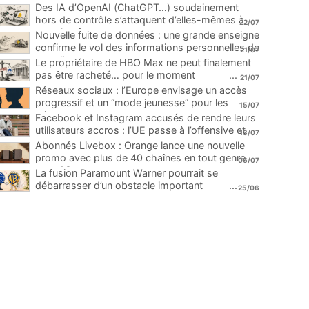
Des IA d’OpenAI (ChatGPT…) soudainement
hors de contrôle s’attaquent d’elles-mêmes à
22/07
une plateforme
...
Nouvelle fuite de données : une grande enseigne
confirme le vol des informations personnelles de
21/07
ses clients
...
Le propriétaire de HBO Max ne peut finalement
pas être racheté… pour le moment
...
21/07
Réseaux sociaux : l’Europe envisage un accès
progressif et un “mode jeunesse” pour les
15/07
mineurs
...
Facebook et Instagram accusés de rendre leurs
utilisateurs accros : l’UE passe à l’offensive et
13/07
menace d’une amende record
...
Abonnés Livebox : Orange lance une nouvelle
promo avec plus de 40 chaînes en tout genre
06/07
pour 1€
...
La fusion Paramount Warner pourrait se
débarrasser d’un obstacle important
...
25/06