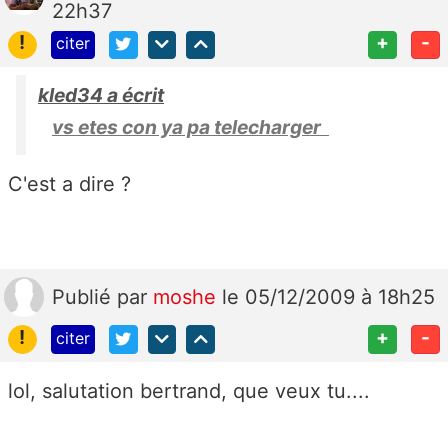
22h37
!
+
-
citer
kled34 a écrit
vs etes con ya pa telecharger
C'est a dire ?
Publié
par
moshe
le 05/12/2009 à 18h25
!
+
-
citer
lol, salutation bertrand, que veux tu....