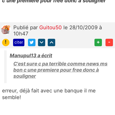
c une premiere pour free donc à souligner
Publié
par
Guitou50
le 28/10/2009 à
10h47
!
+
-
citer
Manupul13 a écrit
C'est sure c pa terrible comme news ms
bon c une premiere pour free donc à
souligner
erreur, déjà fait avec une banque il me
semble!