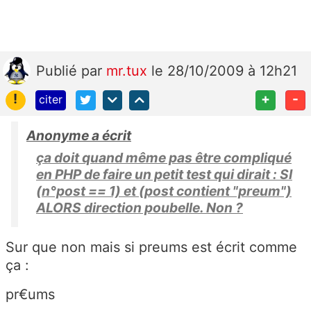
Publié
par
mr.tux
le 28/10/2009 à 12h21
!
+
-
citer
Anonyme a écrit
ça doit quand même pas être compliqué
en PHP de faire un petit test qui dirait : SI
(n°post == 1) et (post contient "preum")
ALORS direction poubelle. Non ?
Sur que non mais si preums est écrit comme
ça :
pr€ums