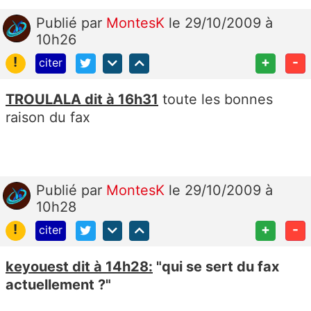
Publié
par
MontesK
le 29/10/2009 à
10h26
!
+
-
citer
TROULALA dit à 16h31
toute les bonnes
raison du fax
Publié
par
MontesK
le 29/10/2009 à
10h28
!
+
-
citer
keyouest dit à 14h28:
"qui se sert du fax
actuellement ?"