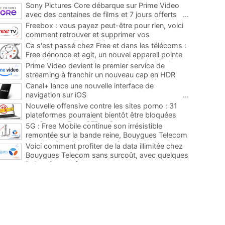
Sony Pictures Core débarque sur Prime Video
avec des centaines de films et 7 jours offerts
...
Freebox : vous payez peut-être pour rien, voici
comment retrouver et supprimer vos
abonnements TV oubliés
...
Ca s'est passé chez Free et dans les télécoms :
Free dénonce et agit, un nouvel appareil pointe
le bout de son nez chez des abonnés Freebox...
Prime Video devient le premier service de
...
streaming à franchir un nouveau cap en HDR
avec ce lancement
...
Canal+ lance une nouvelle interface de
navigation sur iOS
...
Nouvelle offensive contre les sites porno : 31
plateformes pourraient bientôt être bloquées
par Orange, Free, SFR et Bouygues
...
5G : Free Mobile continue son irrésistible
remontée sur la bande reine, Bouygues Telecom
plus que jamais sous pression
...
Voici comment profiter de la data illimitée chez
Bouygues Telecom sans surcoût, avec quelques
limites à connaître
...