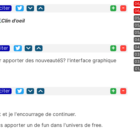
06
+
-
citer
06
05
05
05
04
+
-
04
iter
03
 apporter des nouveautéS? l'interface graphique
03
01
+
-
citer
 et je l'encourrage de continuer.
 apporter un de fun dans l'univers de free.