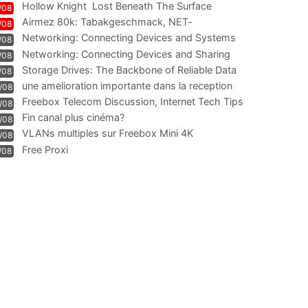
Hollow Knight  Lost Beneath The Surface
/08
Airmez 80k: Tabakgeschmack, NET-
/08
Technologie und Leistung im
Networking: Connecting Devices and Systems
/08
Networking: Connecting Devices and Sharing
/08
Information
Storage Drives: The Backbone of Reliable Data
/08
Management
une amelioration importante dans la reception
/08
WIFI
Freebox Telecom Discussion, Internet Tech Tips
/08
Communi
Fin canal plus cinéma?
/08
VLANs multiples sur Freebox Mini 4K
/08
Free Proxi
/08