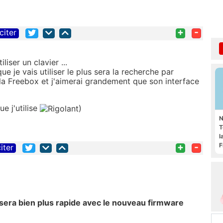
+
-
citer
liser un clavier ...
que je vais utiliser le plus sera la recherche par
e la Freebox et j'aimerai grandement que son interface
ue j'utilise
)
N
T
l
+
-
F
iter
sera bien plus rapide avec le nouveau firmware