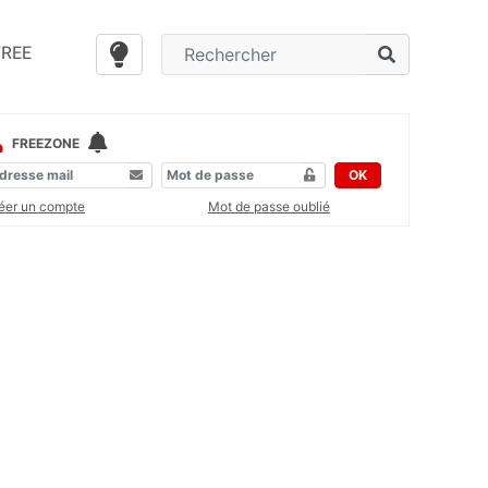
FREE
FREEZONE
OK
éer un compte
Mot de passe oublié