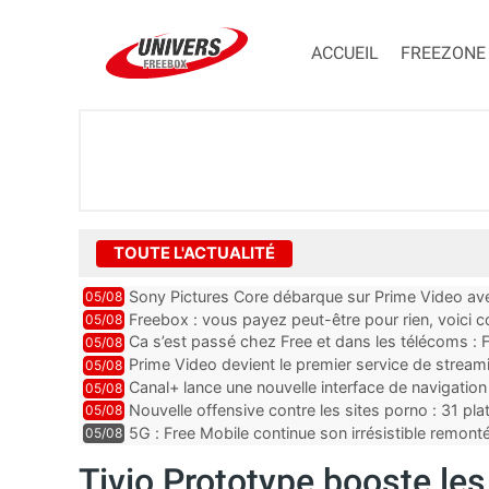
ACCUEIL
FREEZONE
TOUTE L'ACTUALITÉ
Sony Pictures Core débarque sur Prime Video avec
05/08
Freebox : vous payez peut-être pour rien, voici
05/08
abonnements TV oubliés
Ca s’est passé chez Free et dans les télécoms : F
05/08
pointe le bout de...
Prime Video devient le premier service de strea
05/08
ce lancement
Canal+ lance une nouvelle interface de navigation
05/08
Nouvelle offensive contre les sites porno : 31 pl
05/08
par Orange, Free, SF...
5G : Free Mobile continue son irrésistible remon
05/08
plus que jamais sous pr...
Tivio Prototype booste les