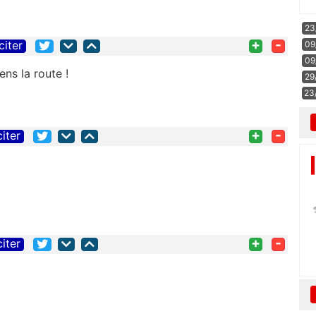
23
+
-
citer
09
09
iens la route !
29
23
+
-
citer
+
-
citer