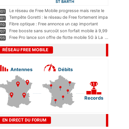
ST BARTH
Le réseau de Free Mobile progresse mais reste le
/01
m
...
Tempête Goretti : le réseau de Free fortement impa
/01
...
Fibre optique : Free annonce un cap important
/10
pass
...
Free booste sans surcoût son forfait mobile à 9,99
/07
...
Free Pro lance son offre de flotte mobile 5G à La
...
/05
RÉSEAU FREE MOBILE
Antennes
Débits
Records
EN DIRECT DU FORUM