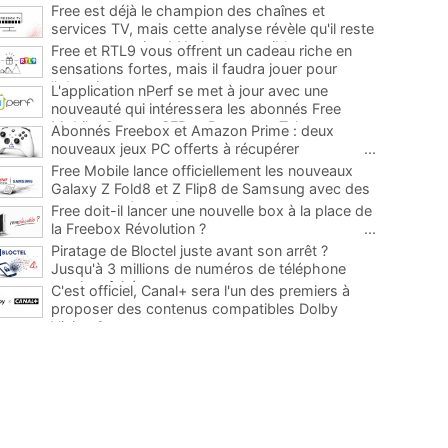
Free est déjà le champion des chaînes et
services TV, mais cette analyse révèle qu'il reste
encore au moins 141 ajouts possibles
...
Free et RTL9 vous offrent un cadeau riche en
sensations fortes, mais il faudra jouer pour
l'obtenir
...
L'application nPerf se met à jour avec une
nouveauté qui intéressera les abonnés Free
Mobile, Orange, SFR et Bouygues Telecom
...
Abonnés Freebox et Amazon Prime : deux
nouveaux jeux PC offerts à récupérer
...
Free Mobile lance officiellement les nouveaux
Galaxy Z Fold8 et Z Flip8 de Samsung avec des
promos et des cadeaux
...
Free doit-il lancer une nouvelle box à la place de
la Freebox Révolution ?
...
Piratage de Bloctel juste avant son arrêt ?
Jusqu'à 3 millions de numéros de téléphone
auraient fuité
...
C'est officiel, Canal+ sera l'un des premiers à
proposer des contenus compatibles Dolby
Vision 2
...