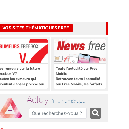
VOS SITES THÉMATIQUES FREE
es rumeurs sur la future
Toute l'actualité sur Free
reebox V7
Mobile
outes les rumeurs qui
Retrouvez toute l'actualité
irculent dans la presse sur
sur Free Mobile, les forfaits,
a future Freebox V7 que
le déploiement 4G, 5G, les
era lancée prochainement
promos, les nouveautés et
Actuly
bien plus encore
L'info numérique