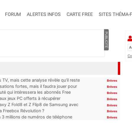
FORUM
ALERTES INFOS
CARTE FREE
SITES THÉMA-
PUBLICITÉ
Cr
TV, mais cette analyse révèle qu’il reste
Brèves
ations fortes, mais il faudra jouer pour
Brèves
uté qui intéressera les abonnés Free
Brèves
x jeux PC offerts à récupérer
Brèves
laxy Z Fold8 et Z Flip8 de Samsung avec
Brèves
 la Freebox Révolution ?
Brèves
’à 3 millions de numéros de téléphone
Brèves