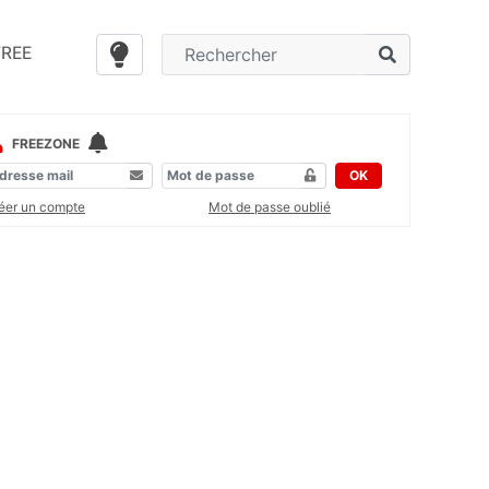
FREE
FREEZONE
OK
éer un compte
Mot de passe oublié