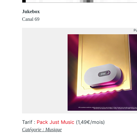
Jukebox
Canal 69
Pu
Tarif :
Pack Just Music
(1,49€/mois)
Catégorie : Musique