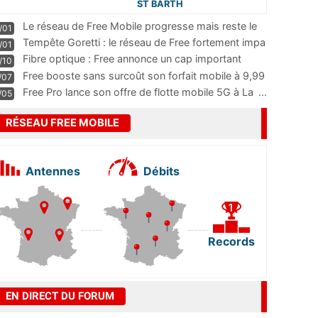
ST BARTH
Le réseau de Free Mobile progresse mais reste le
/01
m
...
Tempête Goretti : le réseau de Free fortement impa
/01
...
Fibre optique : Free annonce un cap important
/10
pass
...
Free booste sans surcoût son forfait mobile à 9,99
/07
...
Free Pro lance son offre de flotte mobile 5G à La
...
/05
RÉSEAU FREE MOBILE
Antennes
Débits
Records
EN DIRECT DU FORUM