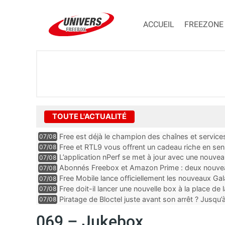
ACCUEIL
FREEZONE
TOUTE L'ACTUALITÉ
Free est déjà le champion des chaînes et services 
07/08
encore au moin...
Free et RTL9 vous offrent un cadeau riche en sens
07/08
l’obtenir
L’application nPerf se met à jour avec une nouvea
07/08
Mobile, Orange, SFR ...
Abonnés Freebox et Amazon Prime : deux nouveau
07/08
Free Mobile lance officiellement les nouveaux Ga
07/08
des promos et des cadeaux
Free doit-il lancer une nouvelle box à la place de
07/08
Piratage de Bloctel juste avant son arrêt ? Jusqu
07/08
auraient fuité
069 – Jukebox