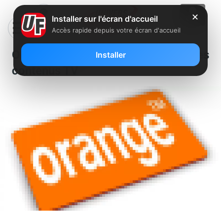
✕
Installer sur l'écran d'accueil
Accès rapide depuis votre écran d'accueil
Orange contraint de partager ses
Installer
contenus TV